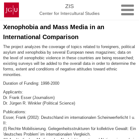
Skip
Johannes
ZIS
to
Gutenberg
Center for Intercultural Studies
content
University
Mainz
Xenophobia and Mass Media in an
International Comparison
The project analyzes the coverage of topics related to foreigners, political
asylum and xenophobia by several European news magazines; data on
the level of xenophobic violence in these countries are being researched;
existing surveys will be added to the overall data in order to determine the
forms, extent and conditions of negative attitudes toward ethnic
minorities.
Duration of Funding: 1998-2000
Applicants:
Dr. Frank Esser (Journalism)
Dr. Jürgen R. Winkler (Political Science)
Publications:
Esser, Frank (2002): Deutschland im internationalen Scheinwerferlicht I u.
II:
(I) Rechte Mobilisierung. Gelegenheitsstrukturen für kollektive Gewalt: Ein
'deutsches Problem' im internationalen Vergleich.