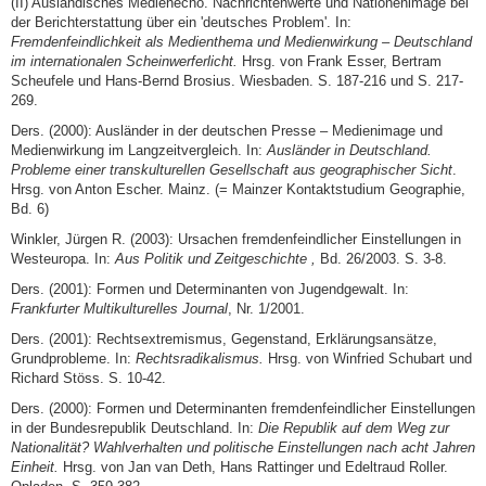
(II) Ausländisches Medienecho. Nachrichtenwerte und Nationenimage bei
der Berichterstattung über ein 'deutsches Problem'. In:
Fremdenfeindlichkeit als Medienthema und Medienwirkung – Deutschland
im internationalen Scheinwerferlicht.
Hrsg. von Frank Esser, Bertram
Scheufele und Hans-Bernd Brosius. Wiesbaden. S. 187-216 und S. 217-
269.
Ders. (2000): Ausländer in der deutschen Presse – Medienimage und
Medienwirkung im Langzeitvergleich. In:
Ausländer in Deutschland.
Probleme einer transkulturellen Gesellschaft aus geographischer Sicht
.
Hrsg. von Anton Escher. Mainz. (= Mainzer Kontaktstudium Geographie,
Bd. 6)
Winkler, Jürgen R. (2003): Ursachen fremdenfeindlicher Einstellungen in
Westeuropa. In:
Aus Politik und Zeitgeschichte ,
Bd. 26/2003. S. 3-8.
Ders. (2001): Formen und Determinanten von Jugendgewalt. In:
Frankfurter Multikulturelles Journal
, Nr. 1/2001.
Ders. (2001): Rechtsextremismus, Gegenstand, Erklärungsansätze,
Grundprobleme. In:
Rechtsradikalismus.
Hrsg. von Winfried Schubart und
Richard Stöss. S. 10-42.
Ders. (2000): Formen und Determinanten fremdenfeindlicher Einstellungen
in der Bundesrepublik Deutschland. In:
Die Republik auf dem Weg zur
Nationalität? Wahlverhalten und politische Einstellungen nach acht Jahren
Einheit.
Hrsg. von Jan van Deth, Hans Rattinger und Edeltraud Roller.