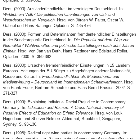
Opladen. S. 359-382.
Ders. (2000): Ausländerfeindlichkeit im vereinigten Deutschland. In:
Wirklich ein Volk? Die politischen Orientierungen von Ost- und
Westdeutschen im Vergleich.
Hrsg. von Jürgen W. Falter, Oscar W.
Gabriel und Hans Rattinger. Opladen. S. 435-476.
Ders. (2000): Formen und Determinanten fremdenfeindlicher Einstellungen
in der Bundesrepublik Deutschland. In:
Die Republik auf dem Weg zur
Normalität? Wahlverhalten und politische Einstellungen nach acht Jahren
Einheit.
Hrsg. von Jan van Deth, Hans Rattinger und Edeltraud Roller.
Opladen. 2000. S. 359-382.
Ders. (2000): Ursachen fremdenfeindlicher Einstellungen in 15 Ländern
Europas. Haltungen der EU-Bürger zu Angehörigen anderer Nationalität,
Rasse und Kultur. In:
Fremdenfeindlichkeit als Medienthema und
Medienwirkung – Deutschland im internationalen Scheinwerferlicht
. Hrsg.
von Frank Esser, Bertram Scheufele und Hans-Bernd Brosius. 2002. S.
271-327.
Ders. (1999): Explaining Individual Racial Prejudice in Contemporary
Germany. In:
Education and Racism. A Cross-National Inventory of
Positive Effects of Education on Ethnic Tolerance.
Hrsg. von Louk
Hagedoorn und Shervin Nekuee. Aldershot, Brookfield, Singapore,
Sydney. S. 93-136.
Ders. (1998): Radical right wing parties in contemporary Germany. In:
Eduacation and Racism. A cross national inventory of positive effects of