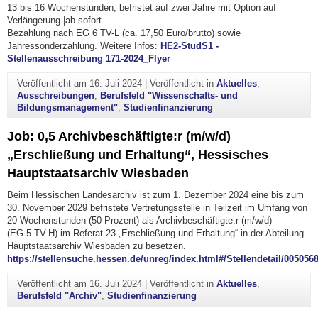
13 bis 16 Wochenstunden, befristet auf zwei Jahre mit Option auf
Verlängerung |ab sofort
Bezahlung nach EG 6 TV-L (ca. 17,50 Euro/brutto) sowie
Jahressonderzahlung. Weitere Infos:
HE2-StudS1 -
Stellenausschreibung 171-2024_Flyer
Veröffentlicht am
16. Juli 2024
|
Veröffentlicht in
Aktuelles
,
Ausschreibungen
,
Berufsfeld "Wissenschafts- und
Bildungsmanagement"
,
Studienfinanzierung
Job: 0,5 Archivbeschäftigte:r (m/w/d)
„Erschließung und Erhaltung“, Hessisches
Hauptstaatsarchiv Wiesbaden
Beim Hessischen Landesarchiv ist zum 1. Dezember 2024 eine bis zum
30. November 2029 befristete Vertretungsstelle in Teilzeit im Umfang von
20 Wochenstunden (50 Prozent) als Archivbeschäftigte:r (m/w/d)
(EG 5 TV-H) im Referat 23 „Erschließung und Erhaltung“ in der Abteilung
Hauptstaatsarchiv Wiesbaden zu besetzen.
https://stellensuche.hessen.de/unreg/index.html#/Stellendetail/00
Veröffentlicht am
16. Juli 2024
|
Veröffentlicht in
Aktuelles
,
Berufsfeld "Archiv"
,
Studienfinanzierung