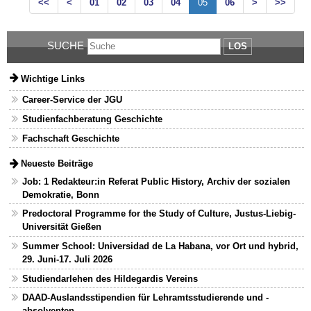
<<
<
01
02
03
04
05
06
>
>>
SUCHE
LOS
Wichtige Links
Career-Service der JGU
Studienfachberatung Geschichte
Fachschaft Geschichte
Neueste Beiträge
Job: 1 Redakteur:in Referat Public History, Archiv der sozialen
Demokratie, Bonn
Predoctoral Programme for the Study of Culture, Justus-Liebig-
Universität Gießen
Summer School: Universidad de La Habana, vor Ort und hybrid,
29. Juni-17. Juli 2026
Studiendarlehen des Hildegardis Vereins
DAAD-Auslandsstipendien für Lehramtsstudierende und -
absolventen