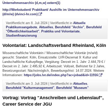
Unternehmensarchiv (d,m,w) extern(1)
http://Werkstudent/ Praktikant/ Aushilfe im Unternehmensarchiv
(d/m/w) (dvinci-hr.com)
Veröffentlicht am
8. Juli 2024
|
Veröffentlicht in
Aktuelle
Praktikumsangebote
,
Aktuelles
,
Berufsfeld "Archiv"
,
Berufsfeld
"Öffentlichkeitsarbeit"
,
Praktika und Volontariate
,
Studienfinanzierung
Volontariat: Landschaftsverband Rheinland, Köln
Wissenschaftliche Volontärin / Wissenschaftlicher Volontär (m/w/d)
gesucht: Standort: Köln, Einsatzstelle: LVR-Dezernat 9: Kultur und
Landschaftliche Kulturpflege, Vergütung: Derzeit im 1. Jahr: 2.444,79 € /
Derzeit im 2. Jahr: 2.495,92 €, Arbeitszeit: Vollzeit, Befristet für 2 Jahre,
Besetzungsstart: Nächstmöglich, Bewerbungsfrist: 14.07.2024. Weitere
Informationen:
https://jobs.lvr.de/index.php?ac=jobad&id=11916
Veröffentlicht am
3. Juli 2024
|
Veröffentlicht in
Aktuelles
,
Berufsfeld "Kulturmanagement"
,
Berufsfeld "Museum"
Vortrag: Vortrag "Anschreiben und Lebenslauf",
Career Service der JGU