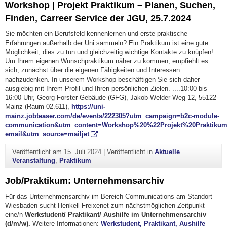
Workshop | Projekt Praktikum – Planen, Suchen,
Finden, Carreer Service der JGU, 25.7.2024
Sie möchten ein Berufsfeld kennenlernen und erste praktische
Erfahrungen außerhalb der Uni sammeln? Ein Praktikum ist eine gute
Möglichkeit, dies zu tun und gleichzeitig wichtige Kontakte zu knüpfen!
Um Ihrem eigenen Wunschpraktikum näher zu kommen, empfiehlt es
sich, zunächst über die eigenen Fähigkeiten und Interessen
nachzudenken. In unserem Workshop beschäftigen Sie sich daher
ausgiebig mit Ihrem Profil und Ihren persönlichen Zielen. ....10:00 bis
16:00 Uhr, Georg-Forster-Gebäude (GFG), Jakob-Welder-Weg 12, 55122
Mainz (Raum 02.611),
https://uni-
mainz.jobteaser.com/de/events/222305?utm_campaign=b2c-module-
communication&utm_content=Workshop%20%22Projekt%20Praktik
email&utm_source=mailjet
Veröffentlicht am
15. Juli 2024
|
Veröffentlicht in
Aktuelle
Veranstaltung
,
Praktikum
Job/Praktikum: Unternehmensarchiv
Für das Unternehmensarchiv im Bereich Communications am Standort
Wiesbaden sucht Henkell Freixenet zum nächstmöglichen Zeitpunkt
eine/n
Werkstudent/ Praktikant/ Aushilfe
im Unternehmensarchiv
(d/m/w).
Weitere Informationen:
Werkstudent, Praktikant, Aushilfe