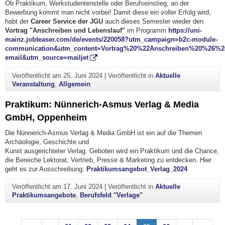
Ob Praktikum, Werkstudentenstelle oder Berufseinstieg, an der
Bewerbung kommt man nicht vorbei! Damit diese ein voller Erfolg wird,
habt der
Career Service der JGU
auch dieses Semester wieder den
Vortrag "Anschreiben und Lebenslauf"
im Programm
https://uni-
mainz.jobteaser.com/de/events/220058?utm_campaign=b2c-module-
communication&utm_content=Vortrag%20%22Anschreiben%20%26%
email&utm_source=mailjet
Veröffentlicht am
25. Juni 2024
|
Veröffentlicht in
Aktuelle
Veranstaltung
,
Allgemein
Praktikum: Nünnerich-Asmus Verlag & Media
GmbH, Oppenheim
Die Nünnerich-Asmus Verlag & Media GmbH ist ein auf die Themen
Archäologie, Geschichte und
Kunst ausgerichteter Verlag. Geboten wird ein Praktikum und die Chance,
die Bereiche Lektorat, Vertrieb, Presse & Marketing zu entdecken. Hier
geht es zur Ausschreibung:
Praktikumsangebot_Verlag_2024
Veröffentlicht am
17. Juni 2024
|
Veröffentlicht in
Aktuelle
Praktikumsangebote
,
Berufsfeld "Verlage"