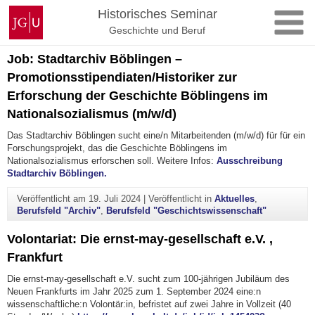
Zum
Johannes
Historisches Seminar
Inhalt
Gutenberg-
Geschichte und Beruf
springen
Universität
Job: Stadtarchiv Böblingen –
Mainz
Promotionsstipendiaten/Historiker zur
Erforschung der Geschichte Böblingens im
Nationalsozialismus (m/w/d)
Das Stadtarchiv Böblingen sucht eine/n Mitarbeitenden (m/w/d) für für ein
Forschungsprojekt, das die Geschichte Böblingens im
Nationalsozialismus erforschen soll. Weitere Infos:
Ausschreibung
Stadtarchiv Böblingen.
Veröffentlicht am
19. Juli 2024
|
Veröffentlicht in
Aktuelles
,
Berufsfeld "Archiv"
,
Berufsfeld "Geschichtswissenschaft"
Volontariat: Die ernst-may-gesellschaft e.V. ,
Frankfurt
Die ernst-may-gesellschaft e.V. sucht zum 100-jährigen Jubiläum des
Neuen Frankfurts im Jahr 2025 zum 1. September 2024 eine:n
wissenschaftliche:n Volontär:in, befristet auf zwei Jahre in Vollzeit (40