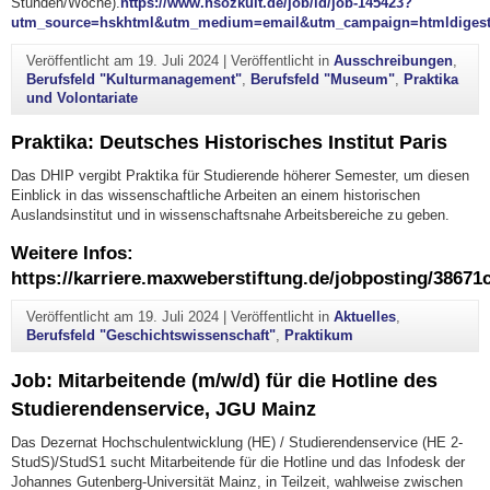
Stun­den/Wo­che).
https://www.hsozkult.de/job/id/job-145423?
utm_source=hskhtml&utm_medium=email&utm_campaign=htmldiges
Veröffentlicht am
19. Juli 2024
|
Veröffentlicht in
Ausschreibungen
,
Berufsfeld "Kulturmanagement"
,
Berufsfeld "Museum"
,
Praktika
und Volontariate
Praktika: Deutsches Historisches Institut Paris
Das DHIP vergibt Praktika für Studierende höherer Semester, um diesen
Einblick in das wissenschaftliche Arbeiten an einem historischen
Auslandsinstitut und in wissenschaftsnahe Arbeitsbereiche zu geben.
Weitere Infos:
https://karriere.maxweberstiftung.de/jobposting/386
Veröffentlicht am
19. Juli 2024
|
Veröffentlicht in
Aktuelles
,
Berufsfeld "Geschichtswissenschaft"
,
Praktikum
Job: Mitarbeitende (m/w/d) für die Hotline des
Studierendenservice, JGU Mainz
Das Dezernat Hochschulentwicklung (HE) / Studierendenservice (HE 2-
StudS)/StudS1 sucht Mitarbeitende für die Hotline und das Infodesk der
Johannes Gutenberg-Universität Mainz, in Teilzeit, wahlweise zwischen