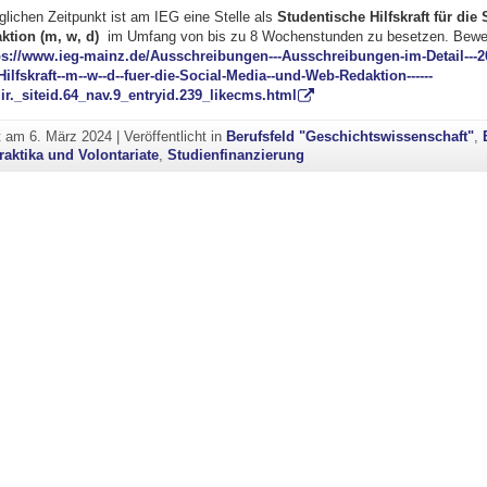
ichen Zeitpunkt ist am IEG eine Stelle als
Studentische Hilfskraft für die 
ktion
(m, w, d)
im Umfang von bis zu 8 Wochenstunden zu besetzen. Bewer
ps://www.ieg-mainz.de/Ausschreibungen---Ausschreibungen-im-Detail---2
ilfskraft--m--w--d--fuer-die-Social-Media--und-Web-Redaktion------
_dir._siteid.64_nav.9_entryid.239_likecms.html
ht am
6. März 2024
|
Veröffentlicht in
Berufsfeld "Geschichtswissenschaft"
,
raktika und Volontariate
,
Studienfinanzierung