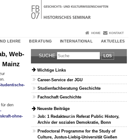
HOME
KONTAKT
UND LEHRE
BERATUNG
INTERNATIONAL
AKTUELLES
Lab, Web-
SUCHE
LOS
, Mainz
Wichtige Links
zur
en.
Career-Service der JGU
Studentische-
Studienfachberatung Geschichte
Fachschaft Geschichte
 für den
Neueste Beiträge
-
skraft-ohne-
Job: 1 Redakteur:in Referat Public History,
Archiv der sozialen Demokratie, Bonn
Predoctoral Programme for the Study of
Culture, Justus-Liebig-Universität Gießen