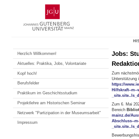
Zum
Johannes
Inhalt
Gutenberg-
springen
Universität
Mainz
HI
Jobs: Stu
Herzlich Willkommen!
Redaktion
Aktuelles: Praktika, Jobs, Volontariate
Zum nächstmögli
Kopf hoch!
Unterstützung 
Berufsfelder
https://www.i
Hilfskraft--m--
Praktikum im Geschichtsstudium
_site.site..ls
Projektlehre am Historischen Seminar
Zum 6. Mai 2024
Bereich
Biblio
Netzwerk "Partizipation in der Museumsarbeit"
mainz.de/Auss
Abschluss--m--
Impressum
_site.site..ls
Bewerbungsfris