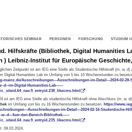
STORISCHES SEMINAR
PERSONEN
FORSCHUNG
STUDIUM 
d. Hilfskräfte (Bibliothek, Digital Humanities 
 ) Leibniz-Institut für Europäische Geschichte
chen Zeitpunkt ist am IEG eine Stelle als Studentische Hilfskraft (m, w, d) 
im Digital Humanities Lab im Umfang von 5 bis 10 Wochenstunden zu besetz
eg-mainz.de/Ausschreibungen---Ausschreibungen-im-Detail---2024-02-28-
w--d--im-Digital-Humanities-Lab------
_dir._siteid.64_nav.9_entryid.238_likecms.html
 ist am IEG eine Stelle als studentische Hilfskraft ohne Abschluss (m, w, d)
thek
im Umfang von bis zu 16 Wochenstunden zu besetzen.
https://www.ieg
chreibungen---Ausschreibungen-im-Detail---2024-02-16-Studentische-Hilf
w--d---fuer-den-Bereich-Bibliothek------
_dir._siteid.64_nav.9_entryid.235_likecms.html
t: 09.03.2024,