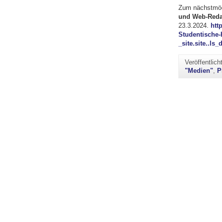
Zum nächstmögl
und Web-Reda
23.3.2024.
htt
Studentische-H
_site.site..ls
Veröffentlic
"Medien"
,
P