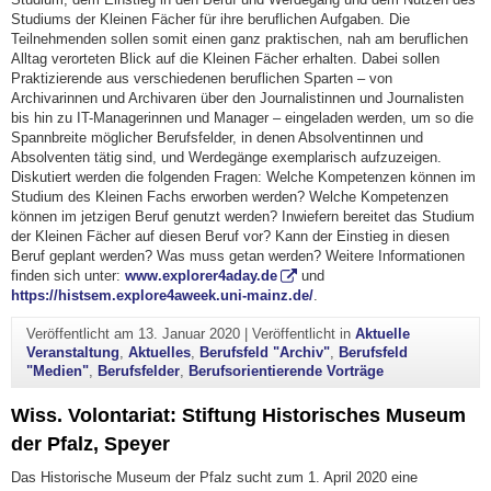
Studiums der Kleinen Fächer für ihre beruflichen Aufgaben. Die
Teilnehmenden sollen somit einen ganz praktischen, nah am beruflichen
Alltag verorteten Blick auf die Kleinen Fächer erhalten. Dabei sollen
Praktizierende aus verschiedenen beruflichen Sparten – von
Archivarinnen und Archivaren über den Journalistinnen und Journalisten
bis hin zu IT-Managerinnen und Manager – eingeladen werden, um so die
Spannbreite möglicher Berufsfelder, in denen Absolventinnen und
Absolventen tätig sind, und Werdegänge exemplarisch aufzuzeigen.
Diskutiert werden die folgenden Fragen: Welche Kompetenzen können im
Studium des Kleinen Fachs erworben werden? Welche Kompetenzen
können im jetzigen Beruf genutzt werden? Inwiefern bereitet das Studium
der Kleinen Fächer auf diesen Beruf vor? Kann der Einstieg in diesen
Beruf geplant werden? Was muss getan werden? Weitere Informationen
finden sich unter:
www.explorer4aday.de
und
https://histsem.explore4aweek.uni-mainz.de/
.
Veröffentlicht am
13. Januar 2020
|
Veröffentlicht in
Aktuelle
Veranstaltung
,
Aktuelles
,
Berufsfeld "Archiv"
,
Berufsfeld
"Medien"
,
Berufsfelder
,
Berufsorientierende Vorträge
Wiss. Volontariat: Stiftung Historisches Museum
der Pfalz, Speyer
Das Historische Museum der Pfalz sucht zum 1. April 2020 eine