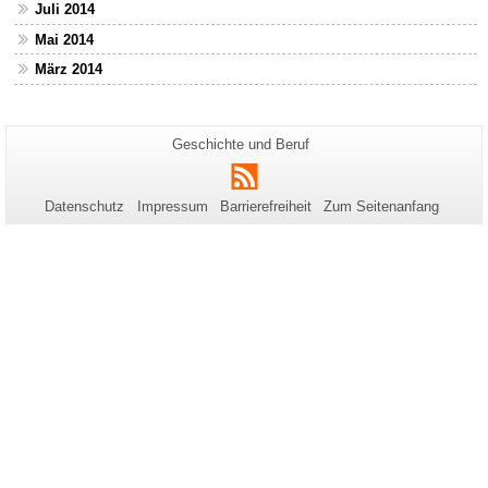
Juli 2014
Mai 2014
März 2014
Zusätzliche
Seiten-
Geschichte und Beruf
Name:
Informationen
RSS
zu
Datenschutz
Impressum
Barrierefreiheit
Zum Seitenanfang
dieser
Seite