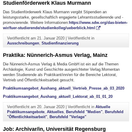
Studienförderwerk Klaus Murmann
Das Studienförderwerk Klaus Murmann vergibt Stipendien an
leistungsstarke, gesellschaftlich engagierte Lehramtsstudierende und -
promovierende. Weitere Informationen:
https://www.sdw.org/das-bieten-
wir/fuer-studierende/studienkolleg/ueberblick.html
Veröffentlicht am
21. Januar 2020
|
Veröffentlicht in
Ausschreibungen
,
Studienfinanzierung
Praktika: Nünnerich-Asmus Verlag, Mainz
Die Nünnerich-Asmus Verlag & Media GmbH ist ein auf die Themen
Archäologie, Kunst und Geschichte ausgerichteter Verlag.Momentan
werden Studierende als Praktikant/inn/en für die Bereiche Lektorat,
Vertrieb und Öffentlichkeitsarbeit gesucht.
Praktikumsangebot_Aushang_aktuell_Vertrieb_Presse_ab_03_2020
Praktikumsangebot_Aushang_aktuell_Lektorat_ab_01_01_20
Veröffentlicht am
20. Januar 2020
|
Veröffentlicht in
Aktuelle
Praktikumsangebote
,
Aktuelles
,
Berufsfeld "Medien"
,
Berufsfeld
"Öffentlichkeitsarbeit"
,
Berufsfeld "Verlage"
Job: Archivar/in, Universität Regensburg