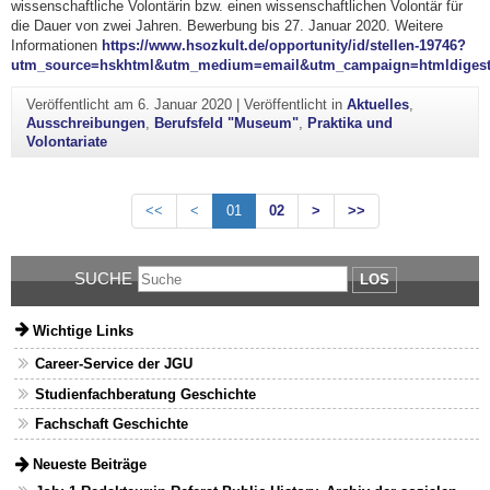
wissenschaftliche Volontärin bzw. einen wissenschaftlichen Volontär für
die Dauer von zwei Jahren. Bewerbung bis 27. Januar 2020. Weitere
Informationen
https://www.hsozkult.de/opportunity/id/stellen-19746?
utm_source=hskhtml&utm_medium=email&utm_campaign=htmldiges
Veröffentlicht am
6. Januar 2020
|
Veröffentlicht in
Aktuelles
,
Ausschreibungen
,
Berufsfeld "Museum"
,
Praktika und
Volontariate
<<
<
01
02
>
>>
SUCHE
LOS
Wichtige Links
Career-Service der JGU
Studienfachberatung Geschichte
Fachschaft Geschichte
Neueste Beiträge