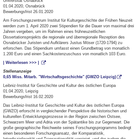
Universität Osnabrück
01.04.2020, Osnabrück
Bewerbungsfrist 26.01.2020
Am Forschungszentrum Institut für Kulturgeschichte der Frühen Neuzeit
werden zum 1. April 2020 zwei Stipendien für die Dauer von maximal drei
Jahren vergeben, um im Rahmen eines frühneuzeitlichen
Dissertationsprojekts die regionale und überregionale Rezeption des
Osnabrücker Juristen und Aufklärers Justus Möser (1720-1794) zu
erforschen. Das Stipendium umfasst einen Grundbetrag von monatlich
1.200 Euro und einen Sachkostenzuschuss von monatlich 103 Euro.
| Weiterlesen >>> |
Stellenanzeige
0,65 Wiss. Mitarb. "Wirtschaftsgeschichte" (GWZO Leipzig)
Leibniz-Institut für Geschichte und Kultur des östlichen Europa
01.04.2020, Leipzig
Bewerbungsfrist 16.02.2020
Das Leibniz-Institut für Geschichte und Kultur des östlichen Europa
(GWZO) erforscht in vergleichender Perspektive die historischen und
kulturellen Entwicklungsprozesse in der Region zwischen Ostsee,
Schwarzem Meer und Adria von der Spätantike bis zur Gegenwart. Die
große geographische Reichweite seines Forschungsprogramms bedingt
einen besonderen Forschungsansatz, der Komparatistik,
Interdisziplinarität und Transnationalität vereinigt, und der zudem die