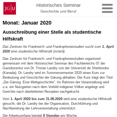
Zum
Johannes
Historisches Seminar
Inhalt
Gutenberg-
Geschichte und Beruf
springen
Universität
Mainz
Monat:
Januar 2020
Ausschreibung einer Stelle als studentische
Hilfskraft
Das Zentrum für Frankreich- und Frankophoniestudien sucht zum
1. April
2020
eine studentische Hilfskraft (m/w/d).
Das Zentrum für Frankreich- und Frankophoniestudien organisiert
gemeinsam mit dem Historischen Seminar des Fachbereichs 07 die
Gastdozentur von Dr. Tristan Landry von der Université de Sherbrooke
(Kanada). Dr. Landry wird im Sommersemester 2020 einen Kurs zur
Bedeutung und Geschichte der Gärung abhalten. Der Kurs trägt den Titel:
„Die Gärung. Eine Weltgeschichte“. Im Rahmen der Veranstaltung wird
u.a. ein Nutzgarten nach dem Vorbild indigener Völker angelegt und
Gerichte nach überlieferten Rezepten nachgekocht.
Vom
1. April 2020 bis zum 31.08.2020
wird eine studentische Hilfskraft
gesucht, die Dr. Landry bei der Organisation, Durchführung und
Nachbereitung der Lehrveranstaltung unterstützt.
Der Arbeitsumfang beträgt
8 Stunden
pro Woche.