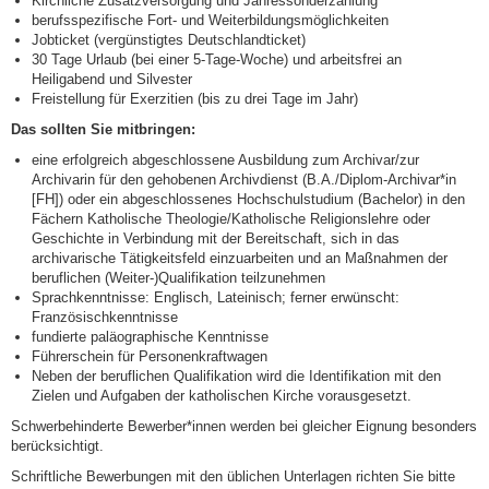
Kirchliche Zusatzversorgung und Jahressonderzahlung
berufsspezifische Fort- und Weiterbildungsmöglichkeiten
Jobticket (vergünstigtes Deutschlandticket)
30 Tage Urlaub (bei einer 5-Tage-Woche) und arbeitsfrei an
Heiligabend und Silvester
Freistellung für Exerzitien (bis zu drei Tage im Jahr)
Das sollten Sie mitbringen:
eine erfolgreich abgeschlossene Ausbildung zum Archivar/zur
Archivarin für den gehobenen Archivdienst (B.A./Diplom-Archivar*in
[FH]) oder ein abgeschlossenes Hochschulstudium (Bachelor) in den
Fächern Katholische Theologie/Katholische Religionslehre oder
Geschichte in Verbindung mit der Bereitschaft, sich in das
archivarische Tätigkeitsfeld einzuarbeiten und an Maßnahmen der
beruflichen (Weiter-)Qualifikation teilzunehmen
Sprachkenntnisse: Englisch, Lateinisch; ferner erwünscht:
Französischkenntnisse
fundierte paläographische Kenntnisse
Führerschein für Personenkraftwagen
Neben der beruflichen Qualifikation wird die Identifikation mit den
Zielen und Aufgaben der katholischen Kirche vorausgesetzt.
Schwerbehinderte Bewerber*innen werden bei gleicher Eignung besonders
berücksichtigt.
Schriftliche Bewerbungen mit den üblichen Unterlagen richten Sie bitte