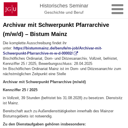
Zum
Johannes
Historisches Seminar
Inhalt
Gutenberg-
Geschichte und Beruf
springen
Universität
Mainz
Archivar mit Schwerpunkt Pfarrarchive
(m/w/d) – Bistum Mainz
Die komplette Ausschreibung findet ihr
unter:
https://bistummainz.de/berufe/m-job/Archivar-mit-
Schwerpunkt-Pfarrarchive-m-w-d-00002/
Bischöfliches Ordinariat, Dom- und Diözesanarchiv, Vollzeit, befristet,
Kennziffer 25 / 2025, Bewerbungsschluss: 28.04.2025
Im Bischöflichen Ordinariat Mainz ist im Dom- und Diözesanarchiv zum
nächstmöglichen Zeitpunkt eine Stelle
Archivar mit Schwerpunkt Pfarrarchive (m/w/d)
Kennziffer 25 / 2025
in Vollzeit, 39 Stunden (befristet bis 31.08.2028) zu besetzen. Dienstsitz
ist Mainz.
Bereitschaft auch zu Außendiensttätigkeiten innerhalb des Mainzer
Bistumsgebiets ist notwendig.
Zu den Dienstaufgaben gehören insbesondere: