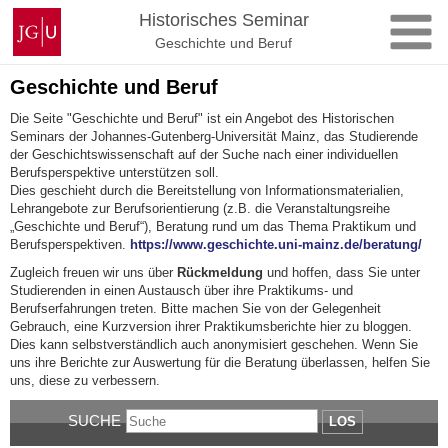
Zum
Johannes
Historisches Seminar
Inhalt
Gutenberg-
Geschichte und Beruf
springen
Universität
Mainz
Geschichte und Beruf
Die Seite "Geschichte und Beruf" ist ein Angebot des Historischen
Seminars der Johannes-Gutenberg-Universität Mainz, das Studierende
der Geschichtswissenschaft auf der Suche nach einer individuellen
Berufsperspektive unterstützen soll.
Dies geschieht durch die Bereitstellung von Informationsmaterialien,
Lehrangebote zur Berufsorientierung (z.B. die Veranstaltungsreihe
„Geschichte und Beruf“), Beratung rund um das Thema Praktikum und
Berufsperspektiven.
https://www.geschichte.uni-mainz.de/beratung/
Zugleich freuen wir uns über
Rückmeldung
und hoffen, dass Sie unter
Studierenden in einen Austausch über ihre Praktikums- und
Berufserfahrungen treten. Bitte machen Sie von der Gelegenheit
Gebrauch, eine Kurzversion ihrer Praktikumsberichte hier zu bloggen.
Dies kann selbstverständlich auch anonymisiert geschehen. Wenn Sie
uns ihre Berichte zur Auswertung für die Beratung überlassen, helfen Sie
uns, diese zu verbessern.
SUCHE
LOS