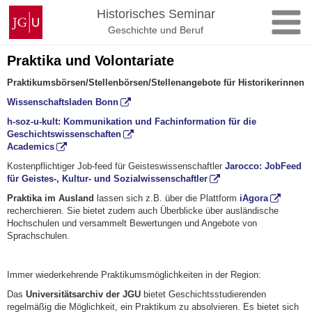
Zum
Johannes
Historisches Seminar
Inhalt
Gutenberg-
Geschichte und Beruf
springen
Universität
Mainz
Praktika und Volontariate
Praktikumsbörsen/Stellenbörsen/Stellenangebote für Historikerinnen
Wissenschaftsladen Bonn
h-soz-u-kult: Kommunikation und Fachinformation für die
Geschichtswissenschaften
Academics
Kostenpflichtiger Job-feed für Geisteswissenschaftler
Jarocco: JobFeed
für Geistes-, Kultur- und Sozialwissenschaftler
Praktika im Ausland
lassen sich z.B. über die Plattform
iAgora
recherchieren. Sie bietet zudem auch Überblicke über ausländische
Hochschulen und versammelt Bewertungen und Angebote von
Sprachschulen.
Immer wiederkehrende Praktikumsmöglichkeiten in der Region:
Das
Universitätsarchiv der JGU
bietet Geschichtsstudierenden
regelmäßig die Möglichkeit, ein Praktikum zu absolvieren. Es bietet sich