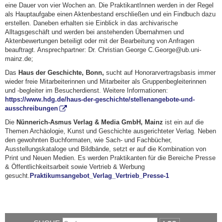
eine Dauer von vier Wochen an. Die PraktikantInnen werden in der Regel
als Hauptaufgabe einen Aktenbestand erschließen und ein Findbuch dazu
erstellen. Daneben erhalten sie Einblick in das archivarische
Alltagsgeschäft und werden bei anstehenden Übernahmen und
Aktenbewertungen beteiligt oder mit der Bearbeitung von Anfragen
beauftragt. Ansprechpartner: Dr. Christian George C.George@ub.uni-
mainz.de;
Das
Haus der Geschichte, Bonn,
sucht auf Honorarvertragsbasis immer
wieder freie Mitarbeiterinnen und Mitarbeiter als Gruppenbegleiterinnen
und -begleiter im Besucherdienst. Weitere Informationen:
https://www.hdg.de/haus-der-geschichte/stellenangebote-und-
ausschreibungen
Die
Nünnerich-Asmus Verlag & Media GmbH, Mainz
ist ein auf die
Themen Archäologie, Kunst und Geschichte ausgerichteter Verlag. Neben
den gewohnten Buchformaten, wie Sach- und Fachbücher,
Ausstellungskataloge und Bildbände, setzt er auf die Kombination von
Print und Neuen Medien. Es werden Praktikanten für die Bereiche Presse
& Öffentlichkeitsarbeit sowie Vertrieb & Werbung
gesucht.
Praktikumsangebot_Verlag_Vertrieb_Presse-1