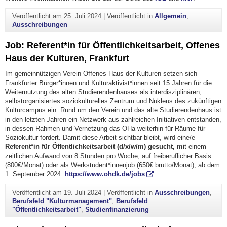
Veröffentlicht am
25. Juli 2024
|
Veröffentlicht in
Allgemein
,
Ausschreibungen
Job: Referent*in für Öffentlichkeitsarbeit, Offenes
Haus der Kulturen, Frankfurt
Im gemeinnützigen Verein Offenes Haus der Kulturen setzen sich
Frankfurter Bürger*innen und Kulturaktivist*innen seit 15 Jahren für die
Weiternutzung des alten Studierendenhauses als interdisziplinären,
selbstorganisiertes soziokulturelles Zentrum und Nukleus des zukünftigen
Kulturcampus ein. Rund um den Verein und das alte Studierendenhaus ist
in den letzten Jahren ein Netzwerk aus zahlreichen Initiativen entstanden,
in dessen Rahmen und Vernetzung das OHa weiterhin für Räume für
Soziokultur fordert. Damit diese Arbeit sichtbar bleibt, wird eine/e
Referent*in für Öffentlichkeitsarbeit (d/x/w/m) gesucht, m
it einem
zeitlichen Aufwand von 8 Stunden pro Woche, auf freiberuflicher Basis
(800€/Monat) oder als Werkstudent*innenjob (650€ brutto/Monat), ab dem
1. September 2024.
https://www.ohdk.de/jobs
Veröffentlicht am
19. Juli 2024
|
Veröffentlicht in
Ausschreibungen
,
Berufsfeld "Kulturmanagement"
,
Berufsfeld
"Öffentlichkeitsarbeit"
,
Studienfinanzierung