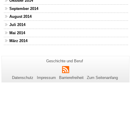
Oktober 2014
September 2014
August 2014
Juli 2014
Mai 2014
März 2014
Zusätzliche
Seiten-
Geschichte und Beruf
Name:
Informationen
RSS
zu
Datenschutz
Impressum
Barrierefreiheit
Zum Seitenanfang
dieser
Seite