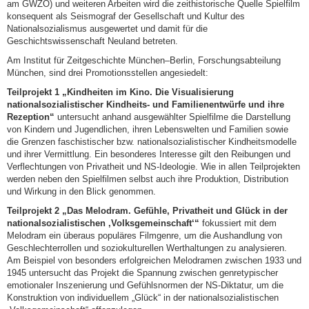
am GWZO) und weiteren Arbeiten wird die zeithistorische Quelle Spielfilm
konsequent als Seismograf der Gesellschaft und Kultur des
Nationalsozialismus ausgewertet und damit für die
Geschichtswissenschaft Neuland betreten.
Am Institut für Zeitgeschichte München–Berlin, Forschungsabteilung
München, sind drei Promotionsstellen angesiedelt:
Teilprojekt 1 „Kindheiten im Kino. Die Visualisierung
nationalsozialistischer Kindheits- und Familienentwürfe und ihre
Rezeption“
untersucht anhand ausgewählter Spielfilme die Darstellung
von Kindern und Jugendlichen, ihren Lebenswelten und Familien sowie
die Grenzen faschistischer bzw. nationalsozialistischer Kindheitsmodelle
und ihrer Vermittlung. Ein besonderes Interesse gilt den Reibungen und
Verflechtungen von Privatheit und NS-Ideologie. Wie in allen Teilprojekten
werden neben den Spielfilmen selbst auch ihre Produktion, Distribution
und Wirkung in den Blick genommen.
Teilprojekt 2 „Das Melodram. Gefühle, Privatheit und Glück in der
nationalsozialistischen ‚Volksgemeinschaft‘“
fokussiert mit dem
Melodram ein überaus populäres Filmgenre, um die Aushandlung von
Geschlechterrollen und soziokulturellen Werthaltungen zu analysieren.
Am Beispiel von besonders erfolgreichen Melodramen zwischen 1933 und
1945 untersucht das Projekt die Spannung zwischen genretypischer
emotionaler Inszenierung und Gefühlsnormen der NS-Diktatur, um die
Konstruktion von individuellem „Glück“ in der nationalsozialistischen