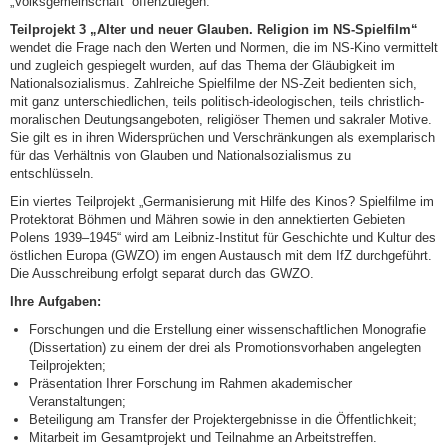
„Volksgemeinschaft“ offenzulegen.
Teilprojekt 3 „Alter und neuer Glauben. Religion im NS-Spielfilm“
wendet die Frage nach den Werten und Normen, die im NS-Kino vermittelt
und zugleich gespiegelt wurden, auf das Thema der Gläubigkeit im
Nationalsozialismus. Zahlreiche Spielfilme der NS-Zeit bedienten sich,
mit ganz unterschiedlichen, teils politisch-ideologischen, teils christlich-
moralischen Deutungsangeboten, religiöser Themen und sakraler Motive.
Sie gilt es in ihren Widersprüchen und Verschränkungen als exemplarisch
für das Verhältnis von Glauben und Nationalsozialismus zu
entschlüsseln.
Ein viertes Teilprojekt „Germanisierung mit Hilfe des Kinos? Spielfilme im
Protektorat Böhmen und Mähren sowie in den annektierten Gebieten
Polens 1939–1945“ wird am Leibniz-Institut für Geschichte und Kultur des
östlichen Europa (GWZO) im engen Austausch mit dem IfZ durchgeführt.
Die Ausschreibung erfolgt separat durch das GWZO.
Ihre Aufgaben:
Forschungen und die Erstellung einer wissenschaftlichen Monografie
(Dissertation) zu einem der drei als Promotionsvorhaben angelegten
Teilprojekten;
Präsentation Ihrer Forschung im Rahmen akademischer
Veranstaltungen;
Beteiligung am Transfer der Projektergebnisse in die Öffentlichkeit;
Mitarbeit im Gesamtprojekt und Teilnahme an Arbeitstreffen.