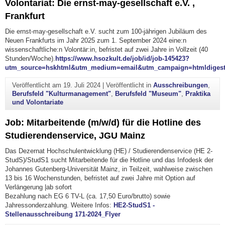
Volontariat: Die ernst-may-gesellschaft e.V. ,
Frankfurt
Die ernst-may-gesellschaft e.V. sucht zum 100-jährigen Jubiläum des
Neuen Frankfurts im Jahr 2025 zum 1. September 2024 eine:n
wissenschaftliche:n Volontär:in, befristet auf zwei Jahre in Vollzeit (40
Stun­den/Wo­che).
https://www.hsozkult.de/job/id/job-145423?
utm_source=hskhtml&utm_medium=email&utm_campaign=htmldiges
Veröffentlicht am
19. Juli 2024
|
Veröffentlicht in
Ausschreibungen
,
Berufsfeld "Kulturmanagement"
,
Berufsfeld "Museum"
,
Praktika
und Volontariate
Job: Mitarbeitende (m/w/d) für die Hotline des
Studierendenservice, JGU Mainz
Das Dezernat Hochschulentwicklung (HE) / Studierendenservice (HE 2-
StudS)/StudS1 sucht Mitarbeitende für die Hotline und das Infodesk der
Johannes Gutenberg-Universität Mainz, in Teilzeit, wahlweise zwischen
13 bis 16 Wochenstunden, befristet auf zwei Jahre mit Option auf
Verlängerung |ab sofort
Bezahlung nach EG 6 TV-L (ca. 17,50 Euro/brutto) sowie
Jahressonderzahlung. Weitere Infos:
HE2-StudS1 -
Stellenausschreibung 171-2024_Flyer