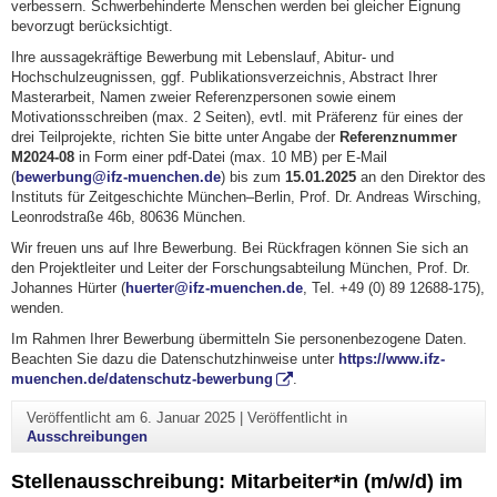
verbessern. Schwerbehinderte Menschen werden bei gleicher Eignung
bevorzugt berücksichtigt.
Ihre aussagekräftige Bewerbung mit Lebenslauf, Abitur- und
Hochschulzeugnissen, ggf. Publikationsverzeichnis, Abstract Ihrer
Masterarbeit, Namen zweier Referenzpersonen sowie einem
Motivationsschreiben (max. 2 Seiten), evtl. mit Präferenz für eines der
drei Teilprojekte, richten Sie bitte unter Angabe der
Referenznummer
M2024-08
in Form einer pdf-Datei (max. 10 MB) per E-Mail
(
bewerbung@ifz-muenchen.de
) bis zum
15.01.2025
an den Direktor des
Instituts für Zeitgeschichte München–Berlin, Prof. Dr. Andreas Wirsching,
Leonrodstraße 46b, 80636 München.
Wir freuen uns auf Ihre Bewerbung. Bei Rückfragen können Sie sich an
den Projektleiter und Leiter der Forschungsabteilung München, Prof. Dr.
Johannes Hürter (
huerter@ifz-muenchen.de
, Tel. +49 (0) 89 12688-175),
wenden.
Im Rahmen Ihrer Bewerbung übermitteln Sie personenbezogene Daten.
Beachten Sie dazu die Datenschutzhinweise unter
https://www.ifz-
muenchen.de/datenschutz-bewerbung
.
Veröffentlicht am
6. Januar 2025
|
Veröffentlicht in
Ausschreibungen
Stellenausschreibung: Mitarbeiter*in (m/w/d) im