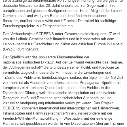
selbstständige außeruniversitäre Forschungseinrichtung, die die gesamte
deutsche Geschichte des 20. Jahrhunderts bis zur Gegenwart in ihren
europäischen und globalen Bezügen erforscht. Es ist Mitglied der Leibniz-
Gemeinschaft und wird vom Bund und den Ländern institutionell
finanziert, darüber hinaus wirbt das IfZ selbst Drittmittel für vielfältige
Forschungsprojekte zur Zeitgeschichte ein.
Das Verbundprojekt SCREENS unter Gesamtprojektleitung des IfZ wird
von der Leibniz-Gemeinschaft finanziert und in Kooperation mit dem
Leibniz-Institut für Geschichte und Kultur des östlichen Europa in Leipzig
(GWZO) durchgeführt.
Der Spielfilm war das populärste Massenmedium der
nationalsozialistischen Diktatur. Auf der Leinwand versuchte das Regime,
der „Volksgemeinschaft“ die Grundsätze seiner Politik und Ideologie zu
vermitteln. Zugleich musste die Filmindustrie die Erwartungen und
Träume des Publikums berücksichtigen, sodass der Spielfilm der NS-Zeit
viel mehr ist als Ausdruck von offensichtlicher Propaganda. Spielfilm als
komplexe zeithistorische Quelle bietet einen tiefen Einblick in die
Dynamik der Diktatur, weil ideologische Manipulation auf ambivalente
Rezeption stieß und Prozesse gesellschaftlicher Aushandlung und
kultureller Aneignung eng miteinander verknüpft waren. Das Projekt
SCREENS kooperiert international und interdisziplinär mit Filmarchiven,
Filminstituten und Filmwissenschaftler/innen, insbesondere mit der
Friedrich-Wilhelm-Murnau-Stiftung in Wiesbaden, mit der eine enge
Partnerschaft geschlossen wurde. In vier Dissertationen (drei am IfZ, eine