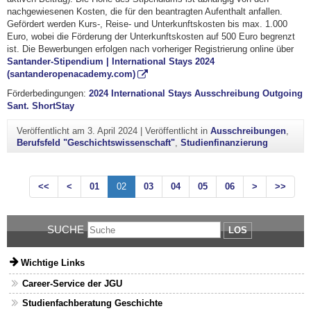
nachgewiesenen Kosten, die für den beantragten Aufenthalt anfallen.
Gefördert werden Kurs-, Reise- und Unterkunftskosten bis max. 1.000
Euro, wobei die Förderung der Unterkunftskosten auf 500 Euro begrenzt
ist. Die Bewerbungen erfolgen nach vorheriger Registrierung online über
Santander-Stipendium | International Stays 2024
(santanderopenacademy.com)
Förderbedingungen:
2024 International Stays Ausschreibung Outgoing
Sant. ShortStay
Veröffentlicht am
3. April 2024
|
Veröffentlicht in
Ausschreibungen
,
Berufsfeld "Geschichtswissenschaft"
,
Studienfinanzierung
<<
<
01
02
03
04
05
06
>
>>
SUCHE
LOS
Wichtige Links
Career-Service der JGU
Studienfachberatung Geschichte