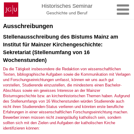
Zum
Johannes
Historisches Seminar
Inhalt
Gutenberg-
Geschichte und Beruf
springen
Universität
Mainz
Ausschreibungen
Stellenausschreibung des Bistums Mainz am
Institut für Mainzer Kirchengeschichte:
Sekretariat (Stellenumfang von 16
Wochenstunden)
Da die Tätigkeit insbesondere die Redaktion von wissenschaftlichen
Texten, bibliographische Aufgaben sowie die Kommunikation mit Verlagen
und Forschungseinrichtungen umfasst, können wir uns auch gut
vorstellen, Studierende einzustellen, die mindestens einen Bachelor-
Abschluss sowie ein gewisses Interesse an der Mainzer
Bistumsgeschichte bzw. an kirchenhistorischen Themen haben. Aufgrund
des Stellenumfangs von 16 Wochenstunden würden Studierende auch
nicht ihren Studierenden-Status verlieren und könnten erste berufliche
Erfahrungen in einer wissenschaftlichen Forschungseinrichtung machen.
Bewerber:innen müssen nicht zwangsläufig katholisch sein, sondern
sollten sich mit den Zielen und Aufgaben der katholischen Kirche
identifizieren können: