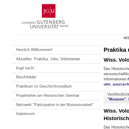
Zum
Johannes
Inhalt
Gutenberg-
springen
Universität
Mainz
HI
Praktika 
Herzlich Willkommen!
Aktuelles: Praktika, Jobs, Volontariate
Wiss. Volo
Kopf hoch!
Das Historisch
wissenschaftli
Berufsfelder
Informationen
utm_source=
Praktikum im Geschichtsstudium
Veröffentlic
Projektlehre am Historischen Seminar
"Museum"
,
Netzwerk "Partizipation in der Museumsarbeit"
Wiss. Volo
Impressum
Historisc
Das Historisch