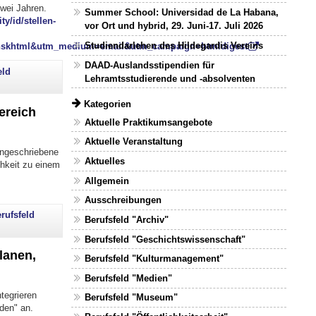
zwei Jahren.
Summer School: Universidad de La Habana,
y/id/stellen-
vor Ort und hybrid, 29. Juni-17. Juli 2026
Studiendarlehen des Hildegardis Vereins
hskhtml&utm_medium=email&utm_campaign=htmldigest
DAAD-Auslandsstipendien für
eld
Lehramtsstudierende und -absolventen
Kategorien
ereich
Aktuelle Praktikumsangebote
Aktuelle Veranstaltung
ingeschriebene
Aktuelles
hkeit zu einem
Allgemein
Ausschreibungen
rufsfeld
Berufsfeld "Archiv"
Berufsfeld "Geschichtswissenschaft"
lanen,
Berufsfeld "Kulturmanagement"
Berufsfeld "Medien"
tegrieren
Berufsfeld "Museum"
den" an.