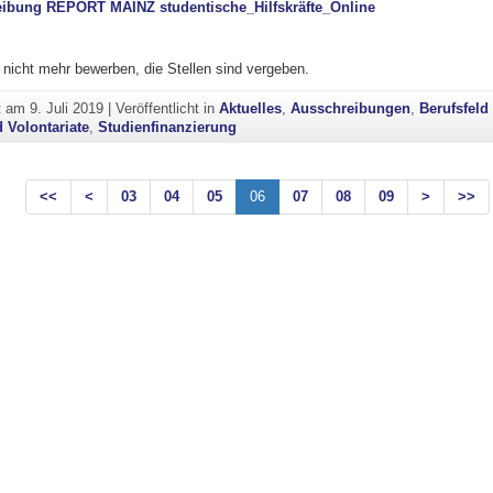
eibung REPORT MAINZ studentische_Hilfskräfte_Online
nicht mehr bewerben, die Stellen sind vergeben.
ht am
9. Juli 2019
|
Veröffentlicht in
Aktuelles
,
Ausschreibungen
,
Berufsfeld
d Volontariate
,
Studienfinanzierung
<<
<
03
04
05
06
07
08
09
>
>>