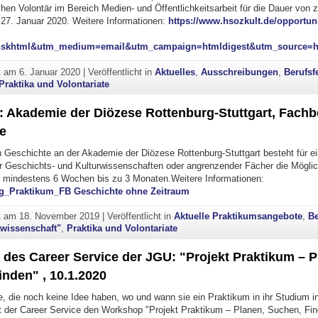
hen Volontär im Bereich Medien- und Öffentlichkeitsarbeit für die Dauer von 
27. Januar 2020. Weitere Informationen:
https://www.hsozkult.de/opportunit
hskhtml&utm_medium=email&utm_campaign=htmldigest&utm_source=
ht am
6. Januar 2020
|
Veröffentlicht in
Aktuelles
,
Ausschreibungen
,
Berufsf
Praktika und Volontariate
: Akademie der Diözese Rottenburg-Stuttgart, Fachb
e
 Geschichte an der Akademie der Diözese Rottenburg-Stuttgart besteht für e
r Geschichts- und Kulturwissenschaften oder angrenzender Fächer die Möglic
 mindestens 6 Wochen bis zu 3 Monaten.Weitere Informationen:
g_Praktikum_FB Geschichte ohne Zeitraum
ht am
18. November 2019
|
Veröffentlicht in
Aktuelle Praktikumsangebote
,
Be
wissenschaft"
,
Praktika und Volontariate
des Career Service der JGU: "Projekt Praktikum – P
nden" , 10.1.2020
, die noch keine Idee haben, wo und wann sie ein Praktikum in ihr Studium in
t der Career Service den Workshop "Projekt Praktikum – Planen, Suchen, Fin