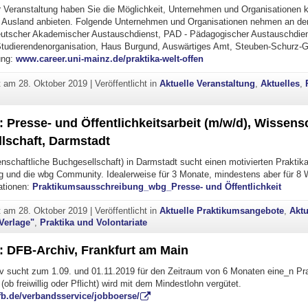
Veranstaltung haben Sie die Möglichkeit, Unternehmen und Organisationen 
m Ausland anbieten. Folgende Unternehmen und Organisationen nehmen an der
eutscher Akademischer Austauschdienst, PAD - Pädagogischer Austauschdie
 Studierendenorganisation, Haus Burgund, Auswärtiges Amt, Steuben-Schurz-G
ung:
www.career.uni-mainz.de/praktika-welt-offen
ht am
28. Oktober 2019
|
Veröffentlicht in
Aktuelle Veranstaltung
,
Aktuelles
,
 Presse- und Öffentlichkeitsarbeit (m/w/d), Wissens
lschaft, Darmstadt
schaftliche Buchgesellschaft) in Darmstadt sucht einen motivierten Praktikan
g und die wbg Community. Idealerweise für 3 Monate, mindestens aber für 8
ationen:
Praktikumsausschreibung_wbg_Presse- und Öffentlichkeit
ht am
28. Oktober 2019
|
Veröffentlicht in
Aktuelle Praktikumsangebote
,
Aktu
"Verlage"
,
Praktika und Volontariate
: DFB-Archiv, Frankfurt am Main
 sucht zum 1.09. und 01.11.2019 für den Zeitraum von 6 Monaten eine_n Pra
ob freiwillig oder Pflicht) wird mit dem Mindestlohn vergütet.
fb.de/verbandsservice/jobboerse/