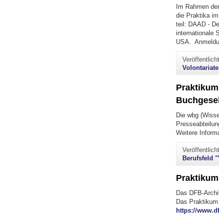
Im Rahmen der 
die Praktika i
teil: DAAD - D
internationale
USA. Anmeld
Veröffentlic
Volontariate
Praktikum:
Buchgesel
Die wbg (Wissen
Presseabteilun
Weitere Inform
Veröffentlic
Berufsfeld 
Praktikum
Das DFB-Archiv
Das Praktikum (
https://www.d