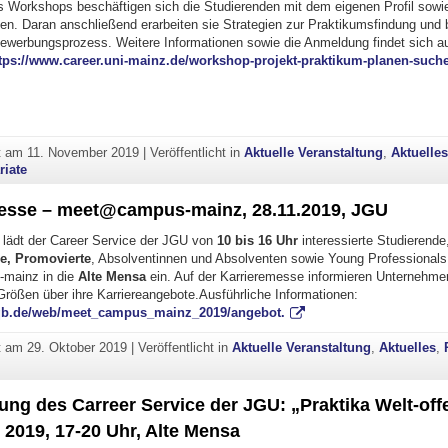
Workshops beschäftigen sich die Studierenden mit dem eigenen Profil sowie
len. Daran anschließend erarbeiten sie Strategien zur Praktikumsfindung und 
ewerbungsprozess. Weitere Informationen sowie die Anmeldung findet sich a
tps://www.career.uni-mainz.de/workshop-projekt-praktikum-planen-suche
ht am
11. November 2019
|
Veröffentlicht in
Aktuelle Veranstaltung
,
Aktuelle
riate
esse – meet@campus-mainz, 28.11.2019, JGU
lädt der Career Service der JGU von
10 bis 16 Uhr
interessierte Studierende
e, Promovierte
, Absolventinnen und Absolventen sowie Young Professionals
mainz in die
Alte Mensa
ein. Auf der Karrieremesse informieren Unternehmen
rößen über ihre Karriereangebote.Ausführliche Informationen:
iqb.de/web/meet_campus_mainz_2019/angebot.
ht am
29. Oktober 2019
|
Veröffentlicht in
Aktuelle Veranstaltung
,
Aktuelles
,
ung des Carreer Service der JGU: „Praktika Welt-offe
2019, 17-20 Uhr, Alte Mensa