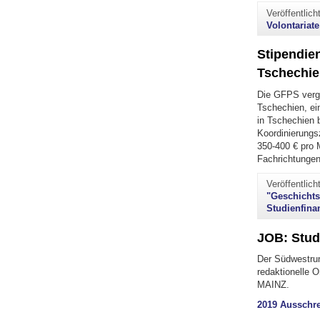
Veröffentlic
Volontariate
Stipendien
Tschechie
Die GFPS vergi
Tschechien, ein
in Tschechien 
Koordinierungs
350-400 € pro 
Fachrichtunge
Veröffentlic
"Geschichts
Studienfina
JOB: Stud
Der Südwestrun
redaktionelle 
MAINZ.
2019 Ausschre