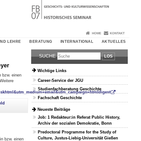
HOME
KONTAKT
UND LEHRE
BERATUNG
INTERNATIONAL
AKTUELLES
SUCHE
LOS
eyer
Wichtige Links
n bzw. einen
Career-Service der JGU
 Weitere
Studienfachberatung Geschichte
hskhtml&utm_medium=email&utm_campaign=htmldigest
Fachschaft Geschichte
eld
Neueste Beiträge
Job: 1 Redakteur:in Referat Public History,
Archiv der sozialen Demokratie, Bonn
Predoctoral Programme for the Study of
Culture, Justus-Liebig-Universität Gießen
in bzw. einen