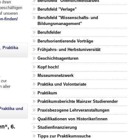
Berufsfeld "Öffentlichkeitsarbeit"
 ihren
beschäftigen
Berufsfeld "Verlage"
uf unseren
Berufsfeld "Wissenschafts- und
n-finden/
Bildungsmanagement"
Berufsfelder
Berufsorientierende Vorträge
s
,
Praktika
Frühjahrs- und Herbstuniversität
Geschichtsagenturen
Kopf hoch!
,
Museumsnetzwerk
 zur
Praktika und Volontariate
 aller
Praktikum
Praktikumsberichte Mainzer Studierender
Praktika und
Praxisbezogene Lehrveranstaltungen
Qualifikationen von Historiker/innen
n“, 6.
Studienfinanzierung
Tipps zur Praktikumssuche