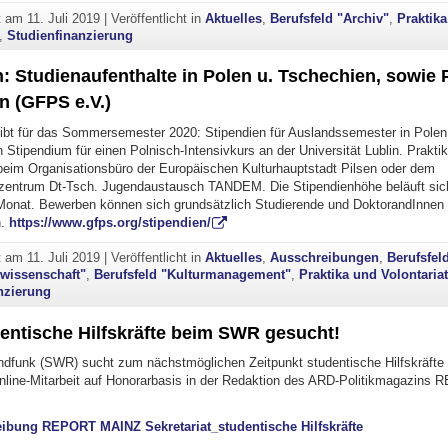
ht am
11. Juli 2019
|
Veröffentlicht in
Aktuelles
,
Berufsfeld "Archiv"
,
Praktik
,
Studienfinanzierung
: Studienaufenthalte in Polen u. Tschechien, sowie P
n (GFPS e.V.)
bt für das Sommersemester 2020: Stipendien für Auslandssemester in Polen
 Stipendium für einen Polnisch-Intensivkurs an der Universität Lublin. Prakt
beim Organisationsbüro der Europäischen Kulturhauptstadt Pilsen oder dem
zentrum Dt-Tsch. Jugendaustausch TANDEM. Die Stipendienhöhe beläuft sich
Monat. Bewerben können sich grundsätzlich Studierende und DoktorandInnen a
n.
https://www.gfps.org/stipendien/
ht am
11. Juli 2019
|
Veröffentlicht in
Aktuelles
,
Ausschreibungen
,
Berufsfel
wissenschaft"
,
Berufsfeld "Kulturmanagement"
,
Praktika und Volontaria
nzierung
entische Hilfskräfte beim SWR gesucht!
dfunk (SWR) sucht zum nächstmöglichen Zeitpunkt studentische Hilfskräfte 
Online-Mitarbeit auf Honorarbasis in der Redaktion des ARD-Politikmagazins
ibung REPORT MAINZ Sekretariat_studentische Hilfskräfte