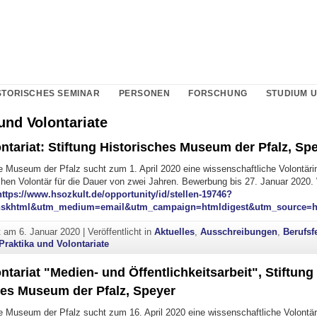
STORISCHES SEMINAR
PERSONEN
FORSCHUNG
STUDIUM 
und Volontariate
ntariat: Stiftung Historisches Museum der Pfalz, Sp
e Museum der Pfalz sucht zum 1. April 2020 eine wissenschaftliche Volontäri
chen Volontär für die Dauer von zwei Jahren. Bewerbung bis 27. Januar 2020.
https://www.hsozkult.de/opportunity/id/stellen-19746?
hskhtml&utm_medium=email&utm_campaign=htmldigest&utm_source=
ht am
6. Januar 2020
|
Veröffentlicht in
Aktuelles
,
Ausschreibungen
,
Berufsf
Praktika und Volontariate
ntariat "Medien- und Öffentlichkeitsarbeit", Stiftung
hes Museum der Pfalz, Speyer
e Museum der Pfalz sucht zum 16. April 2020 eine wissenschaftliche Volontär