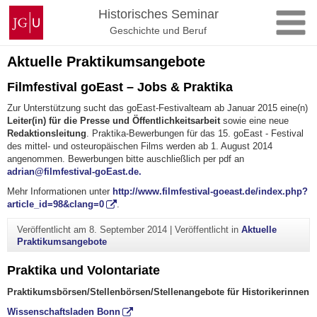
Zum
Johannes
Historisches Seminar
Inhalt
Gutenberg-
Geschichte und Beruf
springen
Universität
Mainz
Aktuelle Praktikumsangebote
Filmfestival goEast – Jobs & Praktika
Zur Unterstützung sucht das goEast-Festivalteam ab Januar 2015 eine(n)
Leiter(in) für die Presse und Öffentlichkeitsarbeit
sowie eine neue
Redaktionsleitung
. Praktika-Bewerbungen für das 15. goEast - Festival
des mittel- und osteuropäischen Films werden ab 1. August 2014
angenommen. Bewerbungen bitte auschließlich per pdf an
adrian@filmfestival-goEast.de.
Mehr Informationen unter
http://www.filmfestival-goeast.de/index.php?
article_id=98&clang=0
.
Veröffentlicht am
8. September 2014
|
Veröffentlicht in
Aktuelle
Praktikumsangebote
Praktika und Volontariate
Praktikumsbörsen/Stellenbörsen/Stellenangebote für Historikerinnen
Wissenschaftsladen Bonn