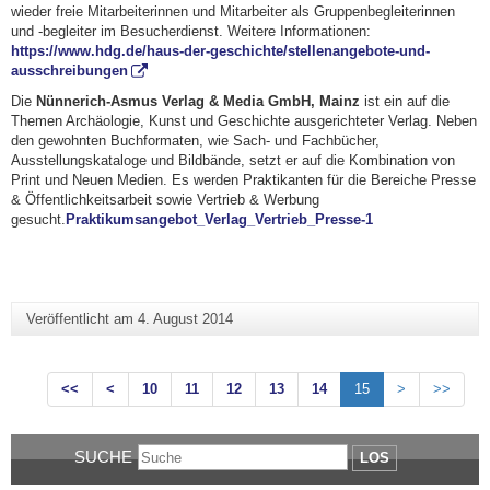
wieder freie Mitarbeiterinnen und Mitarbeiter als Gruppenbegleiterinnen
und -begleiter im Besucherdienst. Weitere Informationen:
https://www.hdg.de/haus-der-geschichte/stellenangebote-und-
ausschreibungen
Die
Nünnerich-Asmus Verlag & Media GmbH, Mainz
ist ein auf die
Themen Archäologie, Kunst und Geschichte ausgerichteter Verlag. Neben
den gewohnten Buchformaten, wie Sach- und Fachbücher,
Ausstellungskataloge und Bildbände, setzt er auf die Kombination von
Print und Neuen Medien. Es werden Praktikanten für die Bereiche Presse
& Öffentlichkeitsarbeit sowie Vertrieb & Werbung
gesucht.
Praktikumsangebot_Verlag_Vertrieb_Presse-1
Veröffentlicht am
4. August 2014
<<
<
10
11
12
13
14
15
>
>>
SUCHE
LOS