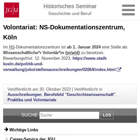
Zum
Johannes
Historisches Seminar
Inhalt
Gutenberg-
Geschichte und Beruf
springen
Universität
Mainz
Volontariat: NS-Dokumentationszentrum,
Köln
Im
NS
-Dokumentationszentrum ist
ab 1. Januar 2024
eine Stelle als
Wissenschaftliche*r Volontär*in (
m/w/d
)
zu besetzen.
Bewerbungsfrist: 12. November 2023,
https://www.stadt-
koeln.de/politik-und-
verwaltung/jobs/stellenausschreibungen/02064/index.html
Veröffentlicht am
30. Oktober 2023
|
Veröffentlicht in
Ausschreibungen
,
Berufsfeld "Geschichtswissenschaft"
,
Praktika und Volontariate
SUCHE
LOS
Wichtige Links
Career-Service der JGU