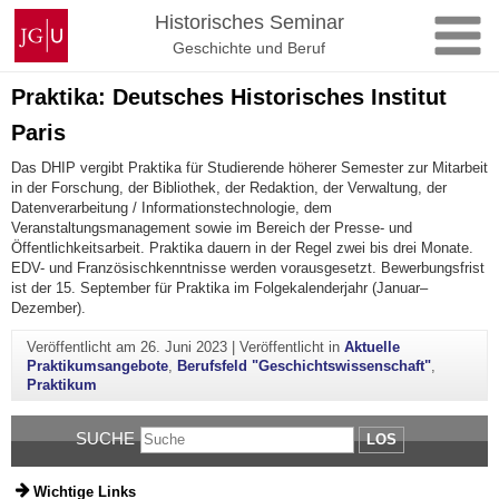
Zum
Johannes
Historisches Seminar
Inhalt
Gutenberg-
Geschichte und Beruf
springen
Universität
Mainz
Praktika: Deutsches Historisches Institut
Paris
Das DHIP vergibt Praktika für Studierende höherer Semester zur Mitarbeit
in der Forschung, der Bibliothek, der Redaktion, der Verwaltung, der
Datenverarbeitung / Informationstechnologie, dem
Veranstaltungsmanagement sowie im Bereich der Presse- und
Öffentlichkeitsarbeit. Praktika dauern in der Regel zwei bis drei Monate.
EDV- und Französischkenntnisse werden vorausgesetzt. Bewerbungsfrist
ist der 15. September für Praktika im Folgekalenderjahr (Januar–
Dezember).
Veröffentlicht am
26. Juni 2023
|
Veröffentlicht in
Aktuelle
Praktikumsangebote
,
Berufsfeld "Geschichtswissenschaft"
,
Praktikum
SUCHE
LOS
Wichtige Links