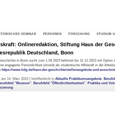
STORISCHES SEMINAR
PERSONEN
FORSCHUNG
STUDIUM 
fskraft: Onlineredaktion, Stiftung Haus der Ges
esrepublik Deutschland, Bonn
eschichte in Bonn sucht zum 1.04.2023 befristet bis 31.12.2023 mit Option 
ne engagierte Persönlichkeit (m/w/d) als studentische Hilfskraft in der Abteil
.
https://www.hdg.de/haus-der-geschichte/stellenangebote-und-ausschr
ht am
14. März 2023
|
Veröffentlicht in
Aktuelle Praktikumsangebote
,
Berufs
erufsfeld "Museum"
,
Berufsfeld "Öffentlichkeitsarbeit"
,
Praktika und Volo
nzierung