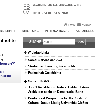
HOME
KONTAKT
UND LEHRE
BERATUNG
INTERNATIONAL
AKTUELLES
chichte
SUCHE
LOS
Wichtige Links
auf
ung
Career-Service der JGU
eibungen
Studienfachberatung Geschichte
feld
Fachschaft Geschichte
ntariate
,
Neueste Beiträge
Job: 1 Redakteur:in Referat Public History,
Archiv der sozialen Demokratie, Bonn
Predoctoral Programme for the Study of
Culture, Justus-Liebig-Universität Gießen