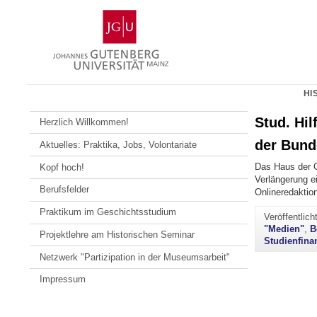
Zum
Johannes
Inhalt
Gutenberg-
springen
Universität
Mainz
HI
Stud. Hil
Herzlich Willkommen!
der Bund
Aktuelles: Praktika, Jobs, Volontariate
Das Haus der G
Kopf hoch!
Verlängerung ei
Berufsfelder
Onlineredaktion
Praktikum im Geschichtsstudium
Veröffentlic
"Medien"
,
B
Projektlehre am Historischen Seminar
Studienfina
Netzwerk "Partizipation in der Museumsarbeit"
Impressum