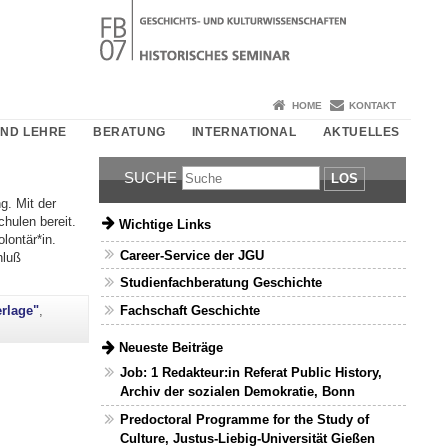
HOME
KONTAKT
UND LEHRE
BERATUNG
INTERNATIONAL
AKTUELLES
SUCHE
LOS
g. Mit der
hulen bereit.
Wichtige Links
lontär*in.
Career-Service der JGU
hluß
Studienfachberatung Geschichte
Fachschaft Geschichte
erlage"
,
Neueste Beiträge
Job: 1 Redakteur:in Referat Public History,
Archiv der sozialen Demokratie, Bonn
Predoctoral Programme for the Study of
Culture, Justus-Liebig-Universität Gießen