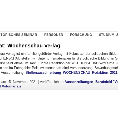
STORISCHES SEMINAR
PERSONEN
FORSCHUNG
STUDIUM 
iat: Wochenschau Verlag
 Verlag ist ein familiengeführter Verlag mit Fokus auf der politischen Bildun
HENSCHAU stellen wir Unterrichtsmaterialien für die politische Bildung an Sc
t erscheint elfmal im Jahr. Für die Redaktion der WOCHENSCHAU wird ein*e Vo
nisse im Fachgebiet Politikwissenschaft sind Voraussetzung. Bewerbungssc
r Ausschreibung:
Stellenausschreibung_WOCHENSCHAU_Redaktion_2021
ht am
15. November 2021
|
Veröffentlicht in
Ausschreibungen
,
Berufsfeld "V
d Volontariate