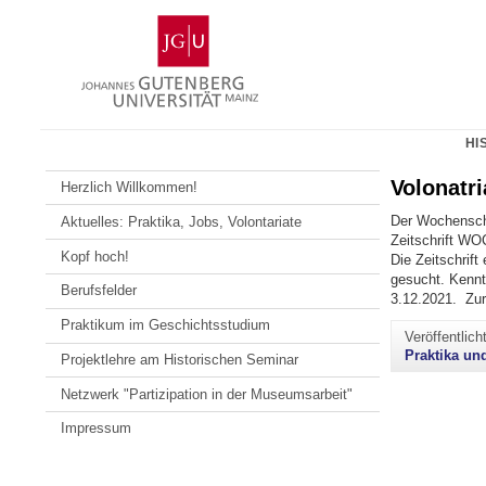
Zum
Johannes
Inhalt
Gutenberg-
springen
Universität
Mainz
HI
Volonatr
Herzlich Willkommen!
Der Wochenschau
Aktuelles: Praktika, Jobs, Volontariate
Zeitschrift WOC
Kopf hoch!
Die Zeitschrif
gesucht. Kennt
Berufsfelder
3.12.2021. Zu
Praktikum im Geschichtsstudium
Veröffentlic
Praktika un
Projektlehre am Historischen Seminar
Netzwerk "Partizipation in der Museumsarbeit"
Impressum