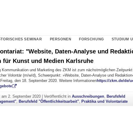
STORISCHES SEMINAR
PERSONEN
FORSCHUNG
STUDIUM 
lontariat: "Website, Daten-Analyse und Redakt
m für Kunst und Medien Karlsruhe
ng Kommunikation und Marketing des ZKM ist zum nächstmöglichen Zeitpunkt e
cher Volontär (m/w/d), Schwerpunkt: »Website, Daten-Analyse und Redaktion
Freitag, den 18. September 2020. Weitere Informationen
https://zkm.de/de/u
gebote
ht am
2. September 2020
|
Veröffentlicht in
Ausschreibungen
,
Berufsfeld
agement"
,
Berufsfeld "Öffentlichkeitsarbeit"
,
Praktika und Volontariate