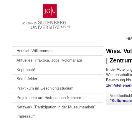
Zum
Johannes
Inhalt
Gutenberg-
springen
Universität
Mainz
HI
Wiss. Vo
Herzlich Willkommen!
| Zentru
Aktuelles: Praktika, Jobs, Volontariate
In der Abteilu
Kopf hoch!
Wissenschaftli
Berufsfelder
Bewerbung bis 
zkm/stellenan
Praktikum im Geschichtsstudium
Veröffentlic
Projektlehre am Historischen Seminar
"Kulturman
Netzwerk "Partizipation in der Museumsarbeit"
Impressum