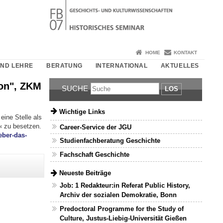
HOME
KONTAKT
UND LEHRE
BERATUNG
INTERNATIONAL
AKTUELLES
ion", ZKM
SUCHE
LOS
Wichtige Links
ine Stelle als
« zu besetzen.
Career-Service der JGU
eber-das-
Studienfachberatung Geschichte
Fachschaft Geschichte
Neueste Beiträge
Job: 1 Redakteur:in Referat Public History,
Archiv der sozialen Demokratie, Bonn
Predoctoral Programme for the Study of
Culture, Justus-Liebig-Universität Gießen