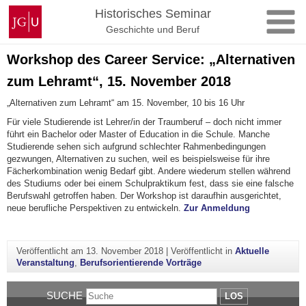
Zum
Johannes
Historisches Seminar
Inhalt
Gutenberg-
Geschichte und Beruf
springen
Universität
Mainz
Workshop des Career Service: „Alternativen
zum Lehramt“, 15. November 2018
„Alternativen zum Lehramt“ am 15. November, 10 bis 16 Uhr
Für viele Studierende ist Lehrer/in der Traumberuf – doch nicht immer
führt ein Bachelor oder Master of Education in die Schule. Manche
Studierende sehen sich aufgrund schlechter Rahmenbedingungen
gezwungen, Alternativen zu suchen, weil es beispielsweise für ihre
Fächerkombination wenig Bedarf gibt. Andere wiederum stellen während
des Studiums oder bei einem Schulpraktikum fest, dass sie eine falsche
Berufswahl getroffen haben. Der Workshop ist daraufhin ausgerichtet,
neue berufliche Perspektiven zu entwickeln.
Zur Anmeldung
Veröffentlicht am
13. November 2018
|
Veröffentlicht in
Aktuelle
Veranstaltung
,
Berufsorientierende Vorträge
SUCHE
LOS