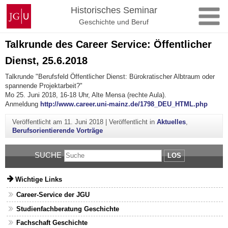
Zum
Johannes
Historisches Seminar
Inhalt
Gutenberg-
Geschichte und Beruf
springen
Universität
Mainz
Talkrunde des Career Service: Öffentlicher
Dienst, 25.6.2018
Talkrunde "Berufsfeld Öffentlicher Dienst: Bürokratischer Albtraum oder
spannende Projektarbeit?"
Mo 25. Juni 2018, 16-18 Uhr, Alte Mensa (rechte Aula).
Anmeldung
http://www.career.uni-mainz.de/1798_DEU_HTML.php
Veröffentlicht am
11. Juni 2018
|
Veröffentlicht in
Aktuelles
,
Berufsorientierende Vorträge
SUCHE
LOS
Wichtige Links
Career-Service der JGU
Studienfachberatung Geschichte
Fachschaft Geschichte