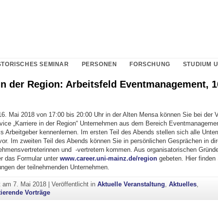
STORISCHES SEMINAR
PERSONEN
FORSCHUNG
STUDIUM 
 in der Region: Arbeitsfeld Eventmanagement, 1
6. Mai 2018 von 17:00 bis 20:00 Uhr in der Alten Mensa können Sie bei der V
vice „Karriere in der Region“ Unternehmen aus dem Bereich Eventmanageme
s Arbeitgeber kennenlernen. Im ersten Teil des Abends stellen sich alle Unte
vor. Im zweiten Teil des Abends können Sie in persönlichen Gesprächen in di
ehmensvertreterinnen und -vertretern kommen. Aus organisatorischen Gründ
r das Formular unter
www.career.uni-mainz.de/region
gebeten. Hier finden
ungen der teilnehmenden Unternehmen.
ht am
7. Mai 2018
|
Veröffentlicht in
Aktuelle Veranstaltung
,
Aktuelles
,
tierende Vorträge