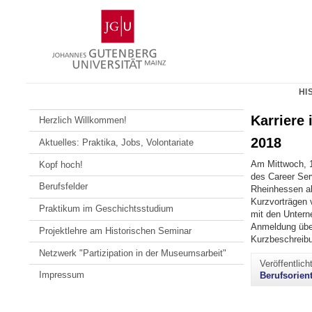
Zum
Johannes
Inhalt
Gutenberg-
springen
Universität
Mainz
HI
Karriere
Herzlich Willkommen!
2018
Aktuelles: Praktika, Jobs, Volontariate
Am Mittwoch, 1
Kopf hoch!
des Career Ser
Berufsfelder
Rheinhessen al
Kurzvorträgen 
Praktikum im Geschichtsstudium
mit den Untern
Anmeldung übe
Projektlehre am Historischen Seminar
Kurzbeschreib
Netzwerk "Partizipation in der Museumsarbeit"
Veröffentlic
Impressum
Berufsorien