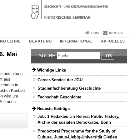
HOME
KONTAKT
UND LEHRE
BERATUNG
INTERNATIONAL
AKTUELLES
6. Mai
SUCHE
LOS
Wichtige Links
eranstaltung
nt aus
Career-Service der JGU
rnehmen in
Studienfachberatung Geschichte
rekten Kontakt
en wird um
Fachschaft Geschichte
 Sie auch
Neueste Beiträge
Job: 1 Redakteur:in Referat Public History,
Archiv der sozialen Demokratie, Bonn
Predoctoral Programme for the Study of
Culture, Justus-Liebig-Universität Gießen