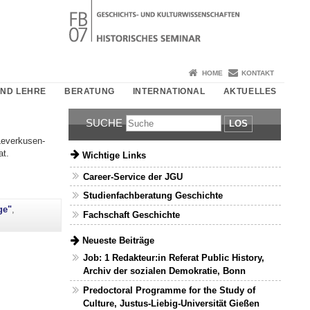
HOME
KONTAKT
UND LEHRE
BERATUNG
INTERNATIONAL
AKTUELLES
SUCHE
LOS
Leverkusen-
at.
Wichtige Links
Career-Service der JGU
Studienfachberatung Geschichte
ge"
,
Fachschaft Geschichte
Neueste Beiträge
Job: 1 Redakteur:in Referat Public History,
Archiv der sozialen Demokratie, Bonn
Predoctoral Programme for the Study of
Culture, Justus-Liebig-Universität Gießen