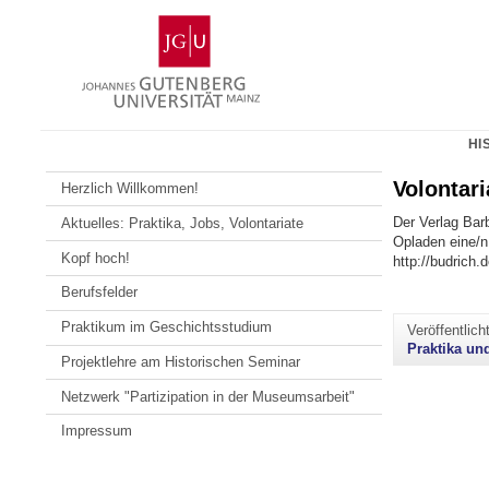
Zum
Johannes
Inhalt
Gutenberg-
springen
Universität
Mainz
HI
Volontari
Herzlich Willkommen!
Der Verlag Bar
Aktuelles: Praktika, Jobs, Volontariate
Opladen eine/n 
Kopf hoch!
http://budrich.
Berufsfelder
Praktikum im Geschichtsstudium
Veröffentlic
Praktika un
Projektlehre am Historischen Seminar
Netzwerk "Partizipation in der Museumsarbeit"
Impressum