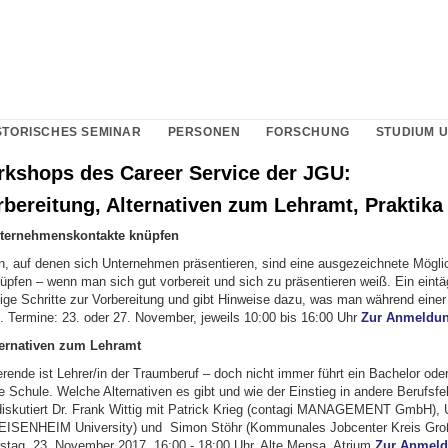
STORISCHES SEMINAR
PERSONEN
FORSCHUNG
STUDIUM 
kshops des Career Service der JGU:
bereitung, Alternativen zum Lehramt, Praktika
ternehmenskontakte knüpfen
n, auf denen sich Unternehmen präsentieren, sind eine ausgezeichnete Möglic
üpfen – wenn man sich gut vorbereit und sich zu präsentieren weiß. Ein eint
htige Schritte zur Vorbereitung und gibt Hinweise dazu, was man während eine
e. Termine: 23. oder 27. November, jeweils 10:00 bis 16:00 Uhr
Zur Anmeldu
ternativen zum Lehramt
erende ist Lehrer/in der Traumberuf – doch nicht immer führt ein Bachelor ode
e Schule. Welche Alternativen es gibt und wie der Einstieg in andere Berufsfe
diskutiert Dr. Frank Wittig mit Patrick Krieg (contagi MANAGEMENT GmbH), U
EISENHEIM University) und Simon Stöhr (Kommunales Jobcenter Kreis Gro
stag, 23. November 2017, 16:00 - 18:00 Uhr, Alte Mensa, Atrium
Zur Anmel