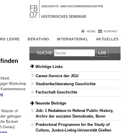
HOME
KONTAKT
UND LEHRE
BERATUNG
INTERNATIONAL
AKTUELLES
SUCHE
LOS
 finden
Wichtige Links
Career-Service der JGU
hkeit,
ägiger Workshop
Studienfachberatung Geschichte
r Karrieremesse
Fachschaft Geschichte
ng
Neueste Beiträge
Job: 1 Redakteur:in Referat Public History,
r Master of
lder gelingen
Archiv der sozialen Demokratie, Bonn
te Bickert
Predoctoral Programme for the Study of
ß-Gerau).
Culture, Justus-Liebig-Universität Gießen
dung