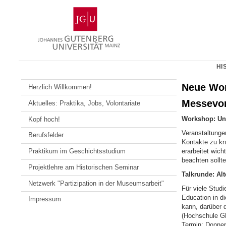
Zum
Johannes
Inhalt
Gutenberg-
springen
Universität
Mainz
HI
Neue Wor
Herzlich Willkommen!
Messevor
Aktuelles: Praktika, Jobs, Volontariate
Workshop: Un
Kopf hoch!
Veranstaltunge
Berufsfelder
Kontakte zu kn
erarbeitet wic
Praktikum im Geschichtsstudium
beachten sollt
Projektlehre am Historischen Seminar
Talkrunde: Al
Netzwerk "Partizipation in der Museumsarbeit"
Für viele Studi
Education in di
Impressum
kann, darüber 
(Hochschule G
Termin: Donner