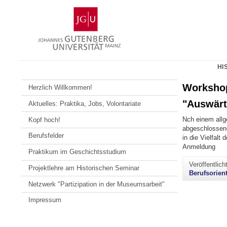
Zum
Johannes
Inhalt
Gutenberg-
springen
Universität
Mainz
HI
Workshop
Herzlich Willkommen!
"Auswärt
Aktuelles: Praktika, Jobs, Volontariate
Nch einem allg
Kopf hoch!
abgeschlossene
Berufsfelder
in die Vielfalt
Anmeldung
Praktikum im Geschichtsstudium
Veröffentlic
Projektlehre am Historischen Seminar
Berufsorien
Netzwerk "Partizipation in der Museumsarbeit"
Impressum