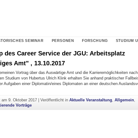
STORISCHES SEMINAR
PERSONEN
FORSCHUNG
STUDIUM 
 des Career Service der JGU: Arbeitsplatz
iges Amt" , 13.10.2017
emeinen Vortrag über das Auswärtige Amt und die Karrieremöglichkeiten nac
n Studium von Hubertus Ulrich Klink erhalten Sie anhand praktischer Fallbeis
 der Aufgaben einer Diplomatin/eines Diplomaten an einer deutschen Auslandsve
ht am
9. Oktober 2017
|
Veröffentlicht in
Aktuelle Veranstaltung
,
Allgemein
,
tierende Vorträge