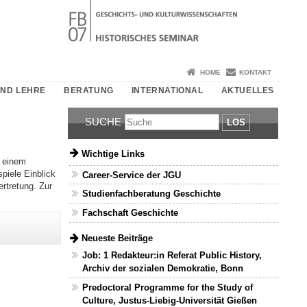
HOME
KONTAKT
UND LEHRE
BERATUNG
INTERNATIONAL
AKTUELLES
SUCHE
LOS
Wichtige Links
h einem
piele Einblick
Career-Service der JGU
rtretung. Zur
Studienfachberatung Geschichte
Fachschaft Geschichte
Neueste Beiträge
Job: 1 Redakteur:in Referat Public History,
Archiv der sozialen Demokratie, Bonn
Predoctoral Programme for the Study of
Culture, Justus-Liebig-Universität Gießen