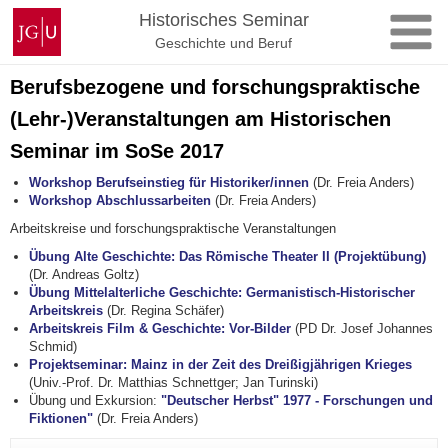
Zum
Johannes
Historisches Seminar
Inhalt
Gutenberg-
Geschichte und Beruf
springen
Universität
Mainz
Berufsbezogene und forschungspraktische
(Lehr-)Veranstaltungen am Historischen
Seminar im SoSe 2017
Workshop Berufseinstieg für Historiker/innen
(Dr. Freia Anders)
Workshop Abschlussarbeiten
(Dr. Freia Anders)
Arbeitskreise und forschungspraktische Veranstaltungen
Übung Alte Geschichte: Das Römische Theater II (Projektübung)
(Dr. Andreas Goltz)
Übung Mittelalterliche Geschichte: Germanistisch-Historischer
Arbeitskreis
(Dr. Regina Schäfer)
Arbeitskreis Film & Geschichte: Vor-Bilder
(PD Dr. Josef Johannes
Schmid)
Projektseminar: Mainz in der Zeit des Dreißigjährigen Krieges
(Univ.-Prof. Dr. Matthias Schnettger; Jan Turinski)
Übung und Exkursion:
"Deutscher Herbst" 1977 - Forschungen und
Fiktionen"
(Dr. Freia Anders)