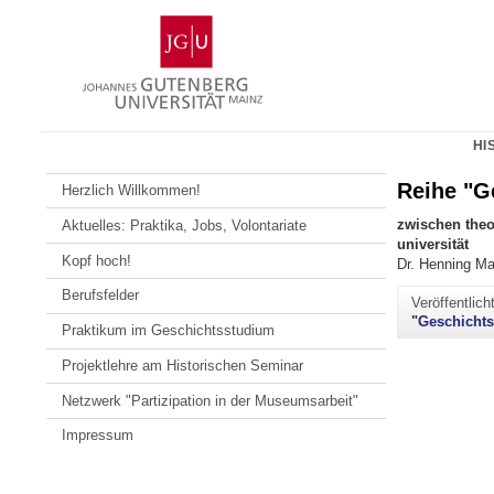
Zum
Johannes
Inhalt
Gutenberg-
springen
Universität
Mainz
HI
Reihe "G
Herzlich Willkommen!
zwischen theor
Aktuelles: Praktika, Jobs, Volontariate
universität
Kopf hoch!
Dr. Henning Ma
Berufsfelder
Veröffentlic
"Geschichts
Praktikum im Geschichtsstudium
Projektlehre am Historischen Seminar
Netzwerk "Partizipation in der Museumsarbeit"
Impressum