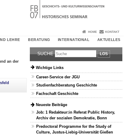
HOME
KONTAKT
UND LEHRE
BERATUNG
INTERNATIONAL
AKTUELLES
SUCHE
LOS
und an der
Wichtige Links
Career-Service der JGU
sfeld
Studienfachberatung Geschichte
Fachschaft Geschichte
Neueste Beiträge
Job: 1 Redakteur:in Referat Public History,
Archiv der sozialen Demokratie, Bonn
Predoctoral Programme for the Study of
Culture, Justus-Liebig-Universität Gießen