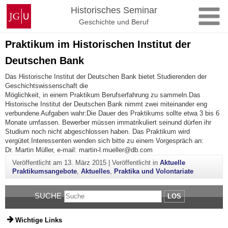
Zum
Johannes
Historisches Seminar
Inhalt
Gutenberg-
Geschichte und Beruf
springen
Universität
Mainz
Praktikum im Historischen Institut der
Deutschen Bank
Das Historische Institut der Deutschen Bank bietet Studierenden der
Geschichtswissenschaft die
Möglichkeit, in einem Praktikum Berufserfahrung zu sammeln.Das
Historische Institut der Deutschen Bank nimmt zwei miteinander eng
verbundene Aufgaben wahr:Die Dauer des Praktikums sollte etwa 3 bis 6
Monate umfassen. Bewerber müssen immatrikuliert seinund dürfen ihr
Studium noch nicht abgeschlossen haben. Das Praktikum wird
vergütet.Interessenten wenden sich bitte zu einem Vorgespräch an:
Dr. Martin Müller, e-mail: martin-l.mueller@db.com
Veröffentlicht am
13. März 2015
|
Veröffentlicht in
Aktuelle
Praktikumsangebote
,
Aktuelles
,
Praktika und Volontariate
SUCHE
LOS
Wichtige Links