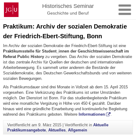
Zum
Johannes
Historisches Seminar
Inhalt
Gutenberg-
Geschichte und Beruf
springen
Universität
Mainz
Praktikum: Archiv der sozialen Demokratie
der Friedrich-Ebert-Stiftung, Bonn
Im Archiv der sozialen Demokratie der Friedrich-Ebert-Stiftung ist eine
Praktikumsstelle für Student_innen der Geschichtswissenschaft im
Referat Public History
zu vergeben. Das Archiv der sozialen Demokratie
ist das zentrale Archiv für Quellen der deutschen und internationalen
Arbeiterbewegung. Es sammelt unter anderem die Bestände der
Sozialdemokratie, des Deutschen Gewerkschaftsbunds und von weiteren
sozialen Bewegungen.
Als Praktikumsdauer sind drei Monate in Vollzeit ab dem 15. April 2015
vorgesehen. Eine Verkürzung des Praktikums ist unter Umständen
möglich. Der Dienstort ist Bonn. Für das studienbegleitende Praktikum
wird eine monatliche Vergütung in Höhe von 450 € gezahlt. Darüber
hinaus wird eine gründliche Einarbeitung und kontinuierliche Begleitung
während des Praktikums geboten. Weitere
Informationen
.
Veröffentlicht am
9. März 2015
|
Veröffentlicht in
Aktuelle
Praktikumsangebote
,
Aktuelles
,
Allgemein