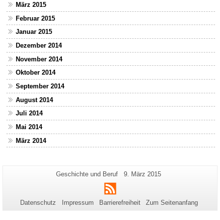
März 2015
Februar 2015
Januar 2015
Dezember 2014
November 2014
Oktober 2014
September 2014
August 2014
Juli 2014
Mai 2014
März 2014
Zusätzliche
Seiten-
Letzte
Geschichte und Beruf
9. März 2015
Name:
Aktualisierung:
Informationen
RSS
zu
Datenschutz
Impressum
Barrierefreiheit
Zum Seitenanfang
dieser
Seite