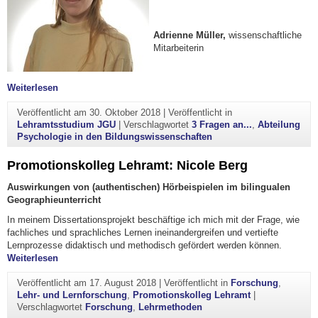
Adrienne Müller,
wissenschaftliche
Mitarbeiterin
"3 Fragen an.."
Weiterlesen
Veröffentlicht am
30. Oktober 2018
|
Veröffentlicht in
Lehramtsstudium JGU
|
Verschlagwortet
3 Fragen an...
,
Abteilung
Psychologie in den Bildungswissenschaften
Promotionskolleg Lehramt: Nicole Berg
Auswirkungen von (authentischen) Hörbeispielen im bilingualen
Geographieunterricht
In meinem Dissertationsprojekt beschäftige ich mich mit der Frage, wie
fachliches und sprachliches Lernen ineinandergreifen und vertiefte
Lernprozesse didaktisch und methodisch gefördert werden können.
"Promotionskolleg Lehramt: Nicole Berg"
Weiterlesen
Veröffentlicht am
17. August 2018
|
Veröffentlicht in
Forschung
,
Lehr- und Lernforschung
,
Promotionskolleg Lehramt
|
Verschlagwortet
Forschung
,
Lehrmethoden