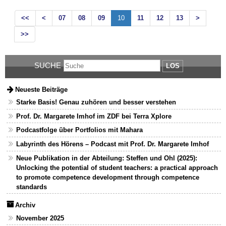
<<
<
07
08
09
10
11
12
13
>
>>
SUCHE
LOS
Neueste Beiträge
Starke Basis! Genau zuhören und besser verstehen
Prof. Dr. Margarete Imhof im ZDF bei Terra Xplore
Podcastfolge über Portfolios mit Mahara
Labyrinth des Hörens – Podcast mit Prof. Dr. Margarete Imhof
Neue Publikation in der Abteilung: Steffen und Ohl (2025):
Unlocking the potential of student teachers: a practical approach
to promote competence development through competence
standards
Archiv
November 2025