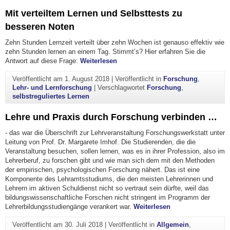
Mit verteiltem Lernen und Selbsttests zu
besseren Noten
Zehn Stunden Lernzeit verteilt über zehn Wochen ist genauso effektiv wie
zehn Stunden lernen an einem Tag. Stimmt’s? Hier erfahren Sie die
"Mit verteiltem Lernen und Selbstt
Antwort auf diese Frage:
Weiterlesen
Veröffentlicht am
1. August 2018
|
Veröffentlicht in
Forschung
,
Lehr- und Lernforschung
|
Verschlagwortet
Forschung
,
selbstreguliertes Lernen
Lehre und Praxis durch Forschung verbinden …
- das war die Überschrift zur Lehrveranstaltung Forschungswerkstatt unter
Leitung von Prof. Dr. Margarete Imhof. Die Studierenden, die die
Veranstaltung besuchen, sollen lernen, was es in ihrer Profession, also im
Lehrerberuf, zu forschen gibt und wie man sich dem mit den Methoden
der empirischen, psychologischen Forschung nähert. Das ist eine
Komponente des Lehramtsstudiums, die den meisten Lehrerinnen und
Lehrern im aktiven Schuldienst nicht so vertraut sein dürfte, weil das
bildungswissenschaftliche Forschen nicht stringent im Programm der
"Lehre und Praxis
Lehrerbildungsstudiengänge verankert war.
Weiterlesen
Veröffentlicht am
30. Juli 2018
|
Veröffentlicht in
Allgemein
,