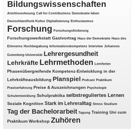
Bildungswissenschaften
Antrittsvorlesung
Call for Contributions
Demokratie leben
Deutschlandfunk Kultur
Digitalisierung
Enthusiasmus
Forschung
Forschungsförderung
Forschungswerkstatt
Gastvortrag
Haus der Demokratie
Haus des
Erinnerns
Hochbegabung
Informationskompetenz
Interview
Johannes
Lehrergesundheit
Gutenberg-Universität
Lehrmethoden
Lehrkräfte
Lernferien
Phasenübergreifende Kompetenz-Entwicklung in der
Planspiel
Lehrkräfteausbildung
Podcast
Praktikum
Preise & Auszeichnungen
Praxiserfahrung
Psychologie
selbstreguliertes Lernen
Schulpraktika
Schulentwicklung
Stark im Lehreralltag
Soziale Kognition
Stress
Studium
Tag der Bachelorarbeit
Training
Uni cum
Tagung
Zuhören
Praktikum
Workshop