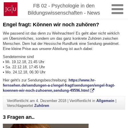
Zum
Johannes
FB 02 - Psychologie in den
Inhalt
Gutenberg-
Bildungswissenschaften - News
springen
Universität
Mainz
Engel fragt: Können wir noch zuhören?
Wie passend ist das denn zu Weihnachten! Es geht aber nicht wirklich
um Übersinnliches, sondern um das ganz konkrete Zuhören zwischen
Menschen. Dem hat der Hessische Rundfunk eine Sendung gewidmet.
Eine kleine Prise aus unserer Abteilung ist auch dabei:
Sendetermine sind
• Mi. 19.12.18, 21:45 Uhr
• Sa. 22.12.18, 17:45 Uhr
• Mo. 24.12.18, 06:30 Uhr
Hier geht's zur Sendungsbeschreibung:
https://www.hr-
fernsehen.de/sendungen-a-z/engel-fragt/sendungen/engel-fragt-
koennen-wir-noch-zuhoeren,sendung-49596.html
Veröffentlicht am
4. Dezember 2018
|
Veröffentlicht in
Allgemein
|
Verschlagwortet
Zuhören
3 Fragen an..