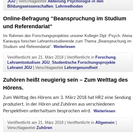
JGU
|
Verschlagwortet
Abteilung Psychologie in den
Bildungswissenschaften
,
Lehrmethoden
Online-Befragung "Beanspruchung im Studium
und Referendariat"
Im Rahmen des Forschungsprojektes unserer Kollegin Dipl.-Psych. Alena
Karavaya forschen Lehramtsstudierende zum Thema „Beanspruchung im
"Online-Befragung "Beanspruch
Studium und Referendariat“.
Weiterlesen
Veröffentlicht am
21. März 2018
|
Veröffentlicht in
Forschung
,
Lehramtsstudium JGU
,
Studentische Forschungsprojekte
Lehramt JGU
|
Verschlagwortet
Lehrergesundheit
Zuhören heißt neugierig sein – Zum Welttag des
Hörens.
Zum Welttag des Hörens am 3. März 2018 hat HR2 eine Sendung
produziert, in der Hören und Zuhören aus verschiedenen
"Zuhören h
Perspektiven unterhaltsam besprochen wird.
Weiterlesen
Veröffentlicht am
21. März 2018
|
Veröffentlicht in
Allgemein
|
Verschlagwortet
Zuhören