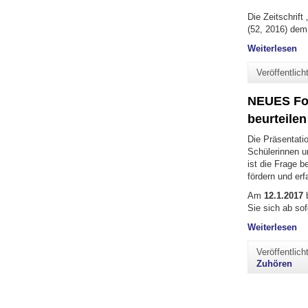
Die Zeitschrift
(52, 2016) de
"T
Weiterlesen
Veröffentlic
NEUES For
beurteilen
Die Präsentati
Schülerinnen u
ist die Frage 
fördern und er
Am
12.1.2017
b
Sie sich ab so
"N
Weiterlesen
Veröffentlic
Zuhören