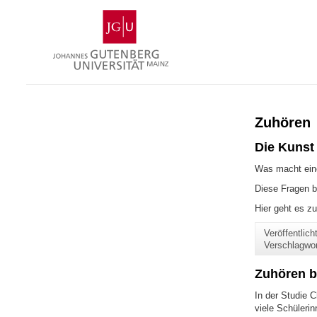
Zum
Johannes
Inhalt
Gutenberg-
springen
Universität
Mainz
Zuhören
Die Kunst 
Was macht eine
Diese Fragen b
Hier geht es 
Veröffentlic
Verschlagwo
Zuhören b
In der Studie C
viele Schüleri