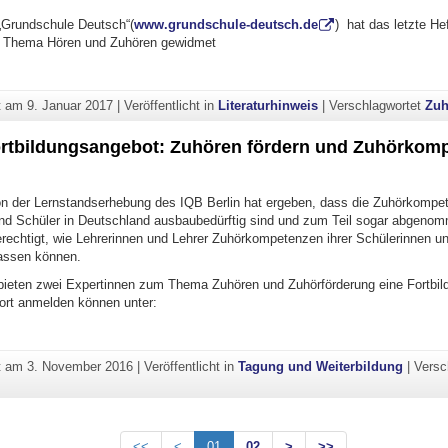
 „Grundschule Deutsch“(
www.grundschule-deutsch.de
) hat das letzte He
m Thema Hören und Zuhören gewidmet
hemenheft Hören und Zuhören"
ht am
9. Januar 2017
|
Veröffentlicht in
Literaturhinweis
|
Verschlagwortet
Zuh
tbildungsangebot: Zuhören fördern und Zuhörkom
on der Lernstandserhebung des IQB Berlin hat ergeben, dass die Zuhörkompe
nd Schüler in Deutschland ausbaubedürftig sind und zum Teil sogar abgeno
berechtigt, wie Lehrerinnen und Lehrer Zuhörkompetenzen ihrer Schülerinnen u
fassen können.
ieten zwei Expertinnen zum Thema Zuhören und Zuhörförderung eine Fortbild
fort anmelden können unter:
EUES Fortbildungsangebot: Zuhören fördern und Zuhörkompetenzen beu
ht am
3. November 2016
|
Veröffentlicht in
Tagung und Weiterbildung
|
Versc
<<
<
01
02
>
>>