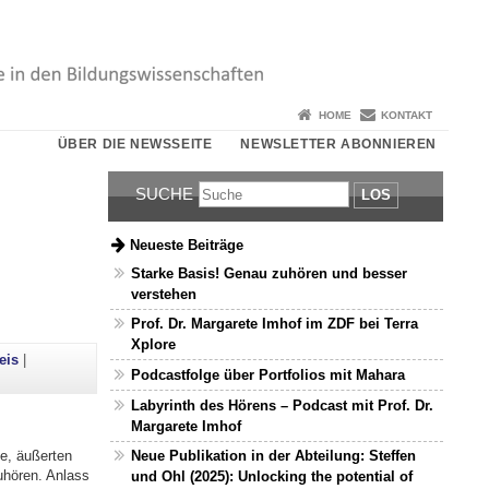
HOME
KONTAKT
ÜBER DIE NEWSSEITE
NEWSLETTER ABONNIEREN
SUCHE
LOS
Neueste Beiträge
Starke Basis! Genau zuhören und besser
verstehen
Prof. Dr. Margarete Imhof im ZDF bei Terra
Xplore
eis
|
Podcastfolge über Portfolios mit Mahara
Labyrinth des Hörens – Podcast mit Prof. Dr.
Margarete Imhof
de, äußerten
Neue Publikation in der Abteilung: Steffen
uhören. Anlass
und Ohl (2025): Unlocking the potential of