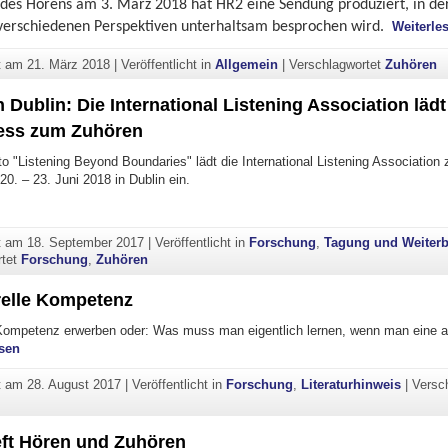
des Hörens am 3. März 2018 hat HR2 eine Sendung produziert, in de
verschiedenen Perspektiven unterhaltsam besprochen wird.
Weiterle
ht am
21. März 2018
|
Veröffentlicht in
Allgemein
|
Verschlagwortet
Zuhören
 Dublin: Die International Listening Association läd
ess zum Zuhören
o "Listening Beyond Boundaries" lädt die International Listening Association
0. – 23. Juni 2018 in Dublin ein.
uhören in Dublin: Die International Listening Association lädt ein zum
ht am
18. September 2017
|
Veröffentlicht in
Forschung
,
Tagung und Weiter
rtet
Forschung
,
Zuhören
relle Kompetenz
e Kompetenz erwerben oder: Was muss man eigentlich lernen, wenn man eine 
"Interkulturelle Kompetenz"
sen
ht am
28. August 2017
|
Veröffentlicht in
Forschung
,
Literaturhinweis
|
Versc
t Hören und Zuhören