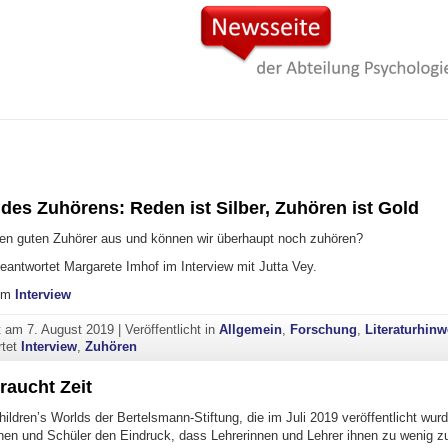
des Zuhörens: Reden ist Silber, Zuhören ist Gold
n guten Zuhörer aus und können wir überhaupt noch zuhören?
eantwortet Margarete Imhof im Interview mit Jutta Vey.
zum
Interview
ht am
7. August 2019
|
Veröffentlicht in
Allgemein
,
Forschung
,
Literaturhinw
rtet
Interview
,
Zuhören
raucht Zeit
hildren’s Worlds der Bertelsmann-Stiftung, die im Juli 2019 veröffentlicht wur
nnen und Schüler den Eindruck, dass Lehrerinnen und Lehrer ihnen zu wenig z