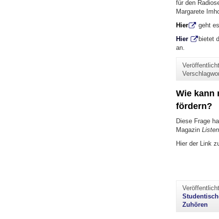
für den Radios
Margarete Imho
Hier
geht e
H
ier
bietet 
an.
Veröffentlic
Verschlagwo
Wie kann 
fördern?
Diese Frage hat
Magazin
Liste
Hier der Link z
Veröffentlic
Studentisc
Zuhören