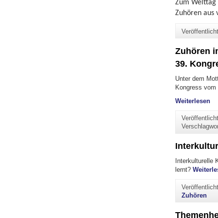
Zum Welttag 
Zuhören aus 
Veröffentlic
Zuhören in
39. Kongr
Unter dem Mott
Kongress vom 2
"Z
Weiterlesen
Veröffentlic
Verschlagwo
Interkultu
Interkulturell
lernt?
Weiterle
Veröffentlic
Zuhören
Themenhef