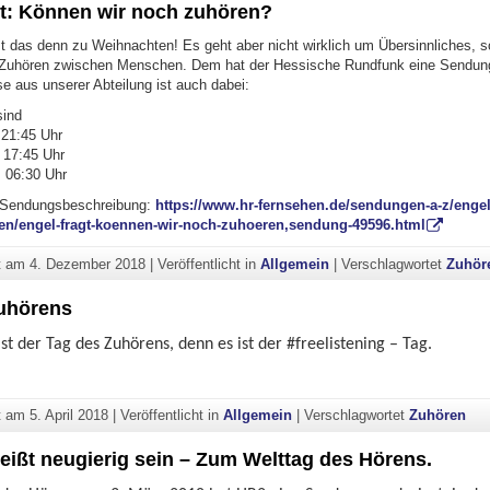
gt: Können wir noch zuhören?
t das denn zu Weihnachten! Es geht aber nicht wirklich um Übersinnliches, 
 Zuhören zwischen Menschen. Dem hat der Hessische Rundfunk eine Sendun
se aus unserer Abteilung ist auch dabei:
sind
 21:45 Uhr
 17:45 Uhr
, 06:30 Uhr
r Sendungsbeschreibung:
https://www.hr-fernsehen.de/sendungen-a-z/engel
en/engel-fragt-koennen-wir-noch-zuhoeren,sendung-49596.html
ht am
4. Dezember 2018
|
Veröffentlicht in
Allgemein
|
Verschlagwortet
Zuhör
uhörens
ist der Tag des Zuhörens, denn es ist der #freelistening – Tag.
ag des Zuhörens"
ht am
5. April 2018
|
Veröffentlicht in
Allgemein
|
Verschlagwortet
Zuhören
eißt neugierig sein – Zum Welttag des Hörens.