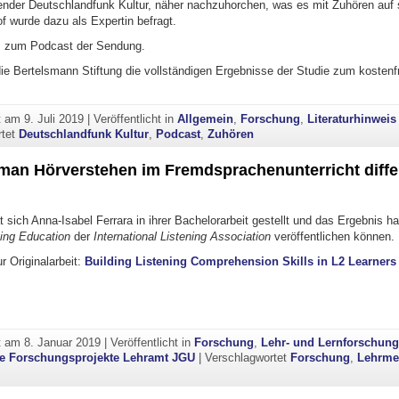
ender Deutschlandfunk Kultur, näher nachzuhorchen, was es mit Zuhören auf s
f wurde dazu als Expertin befragt.
s zum Podcast der Sendung.
die Bertelsmann Stiftung die vollständigen Ergebnisse der Studie zum kosten
ht am
9. Juli 2019
|
Veröffentlicht in
Allgemein
,
Forschung
,
Literaturhinweis
rtet
Deutschlandfunk Kultur
,
Podcast
,
Zuhören
man Hörverstehen im Fremdsprachenunterricht differ
 sich Anna-Isabel Ferrara in ihrer Bachelorarbeit gestellt und das Ergebnis ha
ning Education
der
International Listening Association
veröffentlichen können.
ur Originalarbeit:
Building Listening Comprehension Skills in L2 Learners
ht am
8. Januar 2019
|
Veröffentlicht in
Forschung
,
Lehr- und Lernforschun
he Forschungsprojekte Lehramt JGU
|
Verschlagwortet
Forschung
,
Lehrme