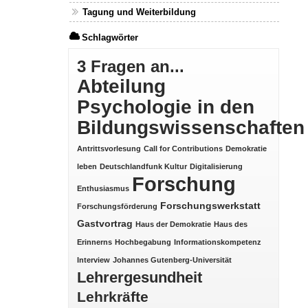
Tagung und Weiterbildung
Schlagwörter
3 Fragen an...
Abteilung
Psychologie in den
Bildungswissenschaften
Antrittsvorlesung
Call for Contributions
Demokratie
leben
Deutschlandfunk Kultur
Digitalisierung
Forschung
Enthusiasmus
Forschungswerkstatt
Forschungsförderung
Gastvortrag
Haus der Demokratie
Haus des
Erinnerns
Hochbegabung
Informationskompetenz
Interview
Johannes Gutenberg-Universität
Lehrergesundheit
Lehrkräfte