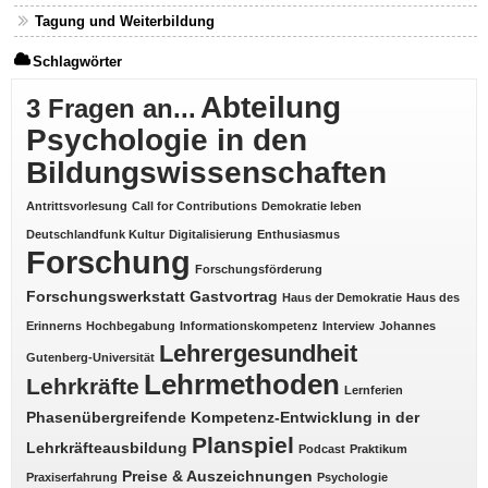
Tagung und Weiterbildung
Schlagwörter
Abteilung
3 Fragen an...
Psychologie in den
Bildungswissenschaften
Antrittsvorlesung
Call for Contributions
Demokratie leben
Deutschlandfunk Kultur
Digitalisierung
Enthusiasmus
Forschung
Forschungsförderung
Forschungswerkstatt
Gastvortrag
Haus der Demokratie
Haus des
Erinnerns
Hochbegabung
Informationskompetenz
Interview
Johannes
Lehrergesundheit
Gutenberg-Universität
Lehrmethoden
Lehrkräfte
Lernferien
Phasenübergreifende Kompetenz-Entwicklung in der
Planspiel
Lehrkräfteausbildung
Podcast
Praktikum
Preise & Auszeichnungen
Praxiserfahrung
Psychologie