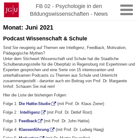
Zum
Johannes
FB 02 - Psychologie in den
Inhalt
Gutenberg-
Bildungswissenschaften - News
springen
Universität
Mainz
Monat:
Juni 2021
Podcast Wissenschaft & Schule
Sind Sie neugierig auf Themen wie Intelligenz, Feedback, Motivation,
Pädagogische Mythen?
Unter dem Stichwort Wissenschaft und Schule hat die Staatliche
Schulberatungsstelle für die Oberpfalz in Regensburg mit Expertinnen und
Experten gesprochen und eine Serie von 15 interessanten und
unterhaltsamen Podcasts zu Themen aus Schule und Unterricht
zusammengestellt - darunter auch ein Beitrag von Prof. Dr. Margarete
Imhof. Schauen Sie mal rein!
Hier die Liste der bisherigen Folgen:
Folge 1:
Die Hattie-Studie
(mit Prof. Dr. Klaus Zierer)
Folge 2 :
Intelligenz
(mit Prof. Dr. Detlef Rost)
Folge 3:
Feedback
(mit Prof. Dr. John Hattie)
Folge 4:
Klassenführung
(mit Prof. Dr. Ludwig Haag)