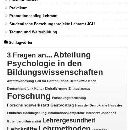
Praktikum
Promotionskolleg Lehramt
Studentische Forschungsprojekte Lehramt JGU
Tagung und Weiterbildung
Schlagwörter
Abteilung
3 Fragen an...
Psychologie in den
Bildungswissenschaften
Antrittsvorlesung
Call for Contributions
Demokratie leben
Deutschlandfunk Kultur
Digitalisierung
Enthusiasmus
Forschung
Forschungsförderung
Forschungswerkstatt
Gastvortrag
Haus der Demokratie
Haus des
Erinnerns
Hochbegabung
Informationskompetenz
Interview
Johannes
Lehrergesundheit
Gutenberg-Universität
Lehrmethoden
Lehrkräfte