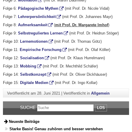
Folge 5:
Motivation
(mit Dr. Martin Daumiller)
Folge 6:
Pädagogische Mythen
(mit Prof. Dr. Nicole Vidal)
Folge 7:
Lehrerpersönlichkeit
(mit Prof. Dr. Johannes Mayr)
Folge 8:
Aufmerksamkeit
(
mit Prof. Dr. Margarete Imhof
)
Folge 9:
Selbstreguliertes Lernen
(mit Prof. Dr. Heidrun Stöger)
Folge 10:
Lernemotionen
(mit Prof. Dr. Thomas Götz)
Folge 11:
Empirische Forschung
(mit Prof. Dr. Olaf Köller)
Folge 12:
Sozialisation
(mit Prof. Dr. Klaus Hurrelmann)
Folge 13:
Mobbing
(mit Prof. Dr. Mechthild Schäfer)
Folge 14:
Selbstkonzept
(mit Prof. Dr. Oliver Dickhäuser)
Folge 15:
Digitale Medien
(mit Prof. Dr. Ingo Kollar)
Veröffentlicht am
28. Juni 2021
|
Veröffentlicht in
Allgemein
SUCHE
LOS
Neueste Beiträge
Starke Basis! Genau zuhören und besser verstehen