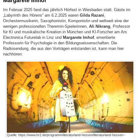
Margarete Imhof
Im Februar 2025 fand das jährlich Hörfest in Wiesbaden statt. Gäste im
„Labyrinth des Hörens“ am 6.2.2025 waren
Gilda Razani
,
Orchestermusikerin, Saxophonistin, Komponistin und weltweit eine der
wenigen professionellen Theremin-Spielerinnen,
Ali Nikrang
, Professor
für KI und musikalische Kreation in München und KI-Forscher am Ars
Electronica Futurelab in Linz und
Margarete Imhof
, emeritierte
Professorin für Psychologie in den Bildungswissenschaften. Die
Radiosendung, die aus den Vorträgen entstanden ist, kann man hier
nachhören:
Quelle: https://www.hr2.de/programm/literaturland-hessen/literaturland-hessen--