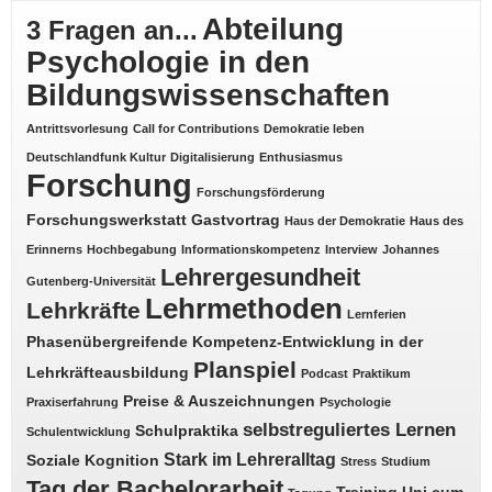
Abteilung
3 Fragen an...
Psychologie in den
Bildungswissenschaften
Antrittsvorlesung
Call for Contributions
Demokratie leben
Deutschlandfunk Kultur
Digitalisierung
Enthusiasmus
Forschung
Forschungsförderung
Forschungswerkstatt
Gastvortrag
Haus der Demokratie
Haus des
Erinnerns
Hochbegabung
Informationskompetenz
Interview
Johannes
Lehrergesundheit
Gutenberg-Universität
Lehrmethoden
Lehrkräfte
Lernferien
Phasenübergreifende Kompetenz-Entwicklung in der
Planspiel
Lehrkräfteausbildung
Podcast
Praktikum
Preise & Auszeichnungen
Praxiserfahrung
Psychologie
selbstreguliertes Lernen
Schulpraktika
Schulentwicklung
Stark im Lehreralltag
Soziale Kognition
Stress
Studium
Tag der Bachelorarbeit