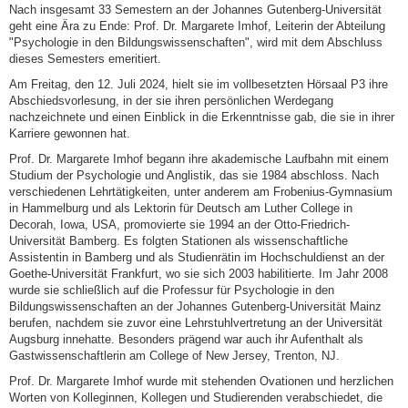
Nach insgesamt 33 Semestern an der Johannes Gutenberg-Universität
geht eine Ära zu Ende: Prof. Dr. Margarete Imhof, Leiterin der Abteilung
"Psychologie in den Bildungswissenschaften", wird mit dem Abschluss
dieses Semesters emeritiert.
Am Freitag, den 12. Juli 2024, hielt sie im vollbesetzten Hörsaal P3 ihre
Abschiedsvorlesung, in der sie ihren persönlichen Werdegang
nachzeichnete und einen Einblick in die Erkenntnisse gab, die sie in ihrer
Karriere gewonnen hat.
Prof. Dr. Margarete Imhof begann ihre akademische Laufbahn mit einem
Studium der Psychologie und Anglistik, das sie 1984 abschloss. Nach
verschiedenen Lehrtätigkeiten, unter anderem am Frobenius-Gymnasium
in Hammelburg und als Lektorin für Deutsch am Luther College in
Decorah, Iowa, USA, promovierte sie 1994 an der Otto-Friedrich-
Universität Bamberg. Es folgten Stationen als wissenschaftliche
Assistentin in Bamberg und als Studienrätin im Hochschuldienst an der
Goethe-Universität Frankfurt, wo sie sich 2003 habilitierte. Im Jahr 2008
wurde sie schließlich auf die Professur für Psychologie in den
Bildungswissenschaften an der Johannes Gutenberg-Universität Mainz
berufen, nachdem sie zuvor eine Lehrstuhlvertretung an der Universität
Augsburg innehatte. Besonders prägend war auch ihr Aufenthalt als
Gastwissenschaftlerin am College of New Jersey, Trenton, NJ.
Prof. Dr. Margarete Imhof wurde mit stehenden Ovationen und herzlichen
Worten von Kolleginnen, Kollegen und Studierenden verabschiedet, die