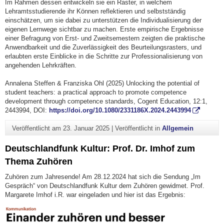
Im Rahmen dessen entwickeln sie ein Raster, in welchem
Lehramtsstudierende ihr Können reflektieren und selbstständig
einschätzen, um sie dabei zu unterstützen die Individualisierung der
eigenen Lernwege sichtbar zu machen. Erste empirische Ergebnisse
einer Befragung von Erst- und Zweitsemestern zeigten die praktische
Anwendbarkeit und die Zuverlässigkeit des Beurteilungsrasters, und
erlaubten erste Einblicke in die Schritte zur Professionalisierung von
angehenden Lehrkräften.
Annalena Steffen & Franziska Ohl (2025) Unlocking the potential of
student teachers: a practical approach to promote competence
development through competence standards, Cogent Education, 12:1,
2443994, DOI:
https://doi.org/10.1080/2331186X.2024.2443994
Veröffentlicht am
23. Januar 2025
|
Veröffentlicht in
Allgemein
Deutschlandfunk Kultur: Prof. Dr. Imhof zum
Thema Zuhören
Zuhören zum Jahresende! Am 28.12.2024 hat sich die Sendung „Im
Gespräch“ von Deutschlandfunk Kultur dem Zuhören gewidmet. Prof.
Margarete Imhof i.R. war eingeladen und hier ist das Ergebnis: