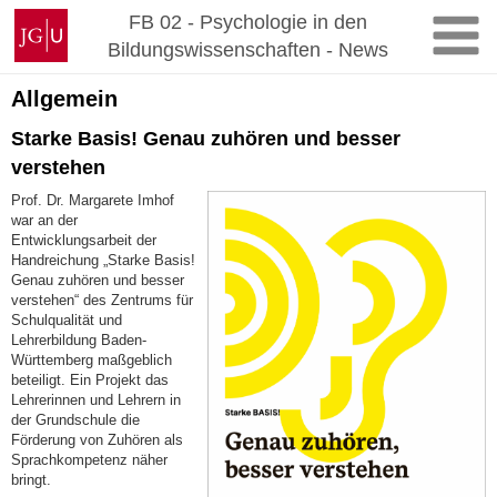
Zum
Johannes
FB 02 - Psychologie in den
Inhalt
Gutenberg-
Bildungswissenschaften - News
springen
Universität
Mainz
Allgemein
Starke Basis! Genau zuhören und besser
verstehen
Prof. Dr. Margarete Imhof
war an der
Entwicklungsarbeit der
Handreichung „Starke Basis!
Genau zuhören und besser
verstehen“ des Zentrums für
Schulqualität und
Lehrerbildung Baden-
Württemberg maßgeblich
beteiligt. Ein Projekt das
Lehrerinnen und Lehrern in
der Grundschule die
Förderung von Zuhören als
Sprachkompetenz näher
bringt.