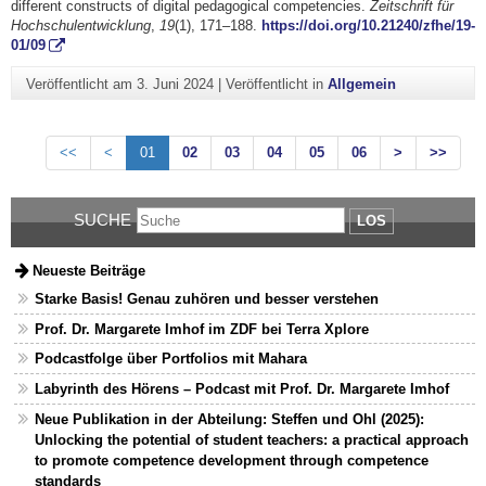
different constructs of digital pedagogical competencies.
Zeitschrift für
Hochschulentwicklung
,
19
(1), 171–188.
https://doi.org/10.21240/zfhe/19-
01/09
Veröffentlicht am
3. Juni 2024
|
Veröffentlicht in
Allgemein
<<
<
01
02
03
04
05
06
>
>>
SUCHE
LOS
Neueste Beiträge
Starke Basis! Genau zuhören und besser verstehen
Prof. Dr. Margarete Imhof im ZDF bei Terra Xplore
Podcastfolge über Portfolios mit Mahara
Labyrinth des Hörens – Podcast mit Prof. Dr. Margarete Imhof
Neue Publikation in der Abteilung: Steffen und Ohl (2025):
Unlocking the potential of student teachers: a practical approach
to promote competence development through competence
standards