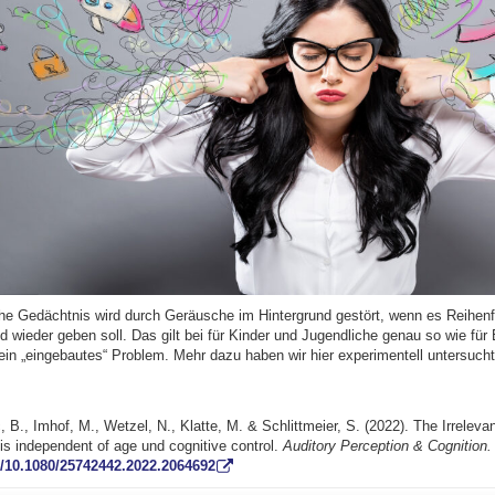
e Gedächtnis wird durch Geräusche im Hintergrund gestört, wenn es Reihenf
d wieder geben soll. Das gilt bei für Kinder und Jugendliche genau so wie fü
 ein „eingebautes“ Problem. Mehr dazu haben wir hier experimentell untersuch
, B., Imhof, M., Wetzel, N., Klatte, M. & Schlittmeier, S. (2022). The Irreleva
l is independent of age und cognitive control.
Auditory Perception & Cognition.
g/10.1080/25742442.2022.2064692