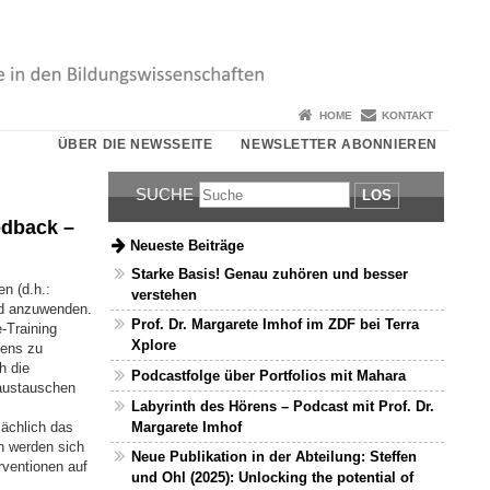
HOME
KONTAKT
ÜBER DIE NEWSSEITE
NEWSLETTER ABONNIEREN
SUCHE
LOS
edback –
Neueste Beiträge
Starke Basis! Genau zuhören und besser
en (d.h.:
verstehen
nd anzuwenden.
Prof. Dr. Margarete Imhof im ZDF bei Terra
-Training
Xplore
nens zu
h die
Podcastfolge über Portfolios mit Mahara
 austauschen
Labyrinth des Hörens – Podcast mit Prof. Dr.
sächlich das
Margarete Imhof
n werden sich
Neue Publikation in der Abteilung: Steffen
rventionen auf
und Ohl (2025): Unlocking the potential of