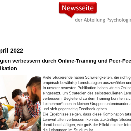
pril 2022
egien verbessern durch Online-Training und Peer-Fe
ikation
Viele Studierende haben Schwierigkeiten, die richtig
empirisch bewährte) Lernstrategien auszuwählen u
In unserer neuesten Publikation haben wir ein Online
eingesetzt, um Strategien des selbstregulierten Ler
verbessern. Begleitend zu dem Training konnten sic
Teilnehmer*innen in kleinen Gruppen untereinander
und sich gegenseitig Feedback geben.
Die Ergebnisse zeigen, dass diese Kombination tat
Lernverhalten verbessern konnte. Zukünftige Studie
damit beschäftigen, wie groß der Effekt solcher Inte
die Leistungen im Studium ist.