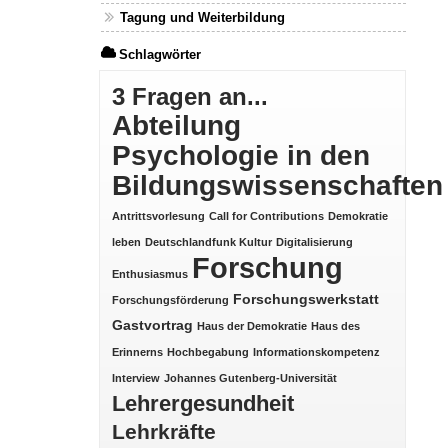
Tagung und Weiterbildung
Schlagwörter
3 Fragen an...
Abteilung
Psychologie in den
Bildungswissenschaften
Antrittsvorlesung
Call for Contributions
Demokratie
leben
Deutschlandfunk Kultur
Digitalisierung
Forschung
Enthusiasmus
Forschungswerkstatt
Forschungsförderung
Gastvortrag
Haus der Demokratie
Haus des
Erinnerns
Hochbegabung
Informationskompetenz
Interview
Johannes Gutenberg-Universität
Lehrergesundheit
Lehrkräfte