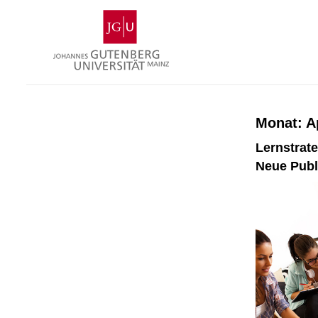
Zum
Johannes
Inhalt
Gutenberg-
springen
Universität
Mainz
Monat:
A
Lernstrat
Neue Publ