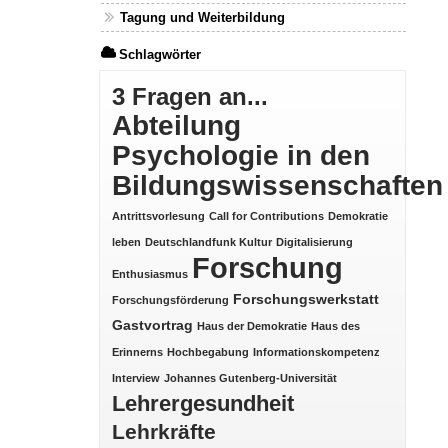
Tagung und Weiterbildung
Schlagwörter
3 Fragen an...
Abteilung
Psychologie in den
Bildungswissenschaften
Antrittsvorlesung
Call for Contributions
Demokratie
leben
Deutschlandfunk Kultur
Digitalisierung
Forschung
Enthusiasmus
Forschungswerkstatt
Forschungsförderung
Gastvortrag
Haus der Demokratie
Haus des
Erinnerns
Hochbegabung
Informationskompetenz
Interview
Johannes Gutenberg-Universität
Lehrergesundheit
Lehrkräfte