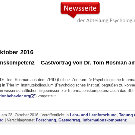
ktober 2016
onskompetenz – Gastvortrag von Dr. Tom Rosman am
 Dr. Tom Rosman aus dem ZPID (Leibniz-Zentrum für Psychologische Informa
in Trier im Institutskolloquium (Psychologisches Institut) begrüßen zu könne
en wissenschaftlichen Ergebnissen zur Informationskompetenz auch das BLIn
ionbehavior.org
) vorgestellt.
nformationskompetenz – Gastvortrag von Dr. Tom Rosman am 2. Nov 201
ht am
28. Oktober 2016
|
Veröffentlicht in
Lehr- und Lernforschung
,
Tagung 
ng
|
Verschlagwortet
Forschung
,
Gastvortrag
,
Informationskompetenz