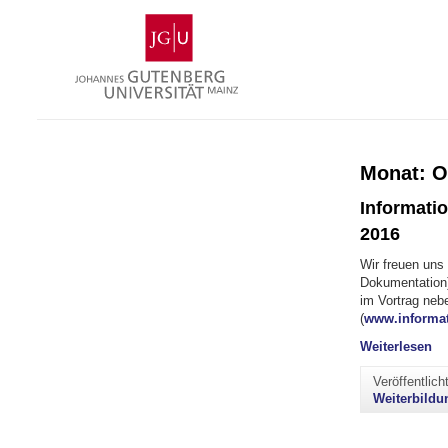
Zum
Johannes
Inhalt
Gutenberg-
springen
Universität
Mainz
Monat:
O
Informati
2016
Wir freuen uns
Dokumentation) 
im Vortrag neb
(
www.informat
"I
Weiterlesen
Veröffentlic
Weiterbildu