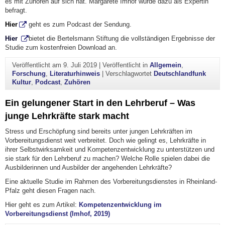
es mit Zuhören auf sich hat. Margarete Imhof wurde dazu als Expertin
befragt.
Hier
geht es zum Podcast der Sendung.
H
ier
bietet die Bertelsmann Stiftung die vollständigen Ergebnisse der
Studie zum kostenfreien Download an.
Veröffentlicht am
9. Juli 2019
|
Veröffentlicht in
Allgemein
,
Forschung
,
Literaturhinweis
|
Verschlagwortet
Deutschlandfunk
Kultur
,
Podcast
,
Zuhören
Ein gelungener Start in den Lehrberuf – Was
junge Lehrkräfte stark macht
Stress und Erschöpfung sind bereits unter jungen Lehrkräften im
Vorbereitungsdienst weit verbreitet. Doch wie gelingt es, Lehrkräfte in
ihrer Selbstwirksamkeit und Kompetenzentwicklung zu unterstützen und
sie stark für den Lehrberuf zu machen? Welche Rolle spielen dabei die
Ausbilderinnen und Ausbilder der angehenden Lehrkräfte?
Eine aktuelle Studie im Rahmen des Vorbereitungsdienstes in Rheinland-
Pfalz geht diesen Fragen nach.
Hier geht es zum Artikel:
Kompetenzentwicklung im
Vorbereitungsdienst (Imhof, 2019)