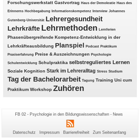
Forschungswerkstatt
Gastvortrag
Haus der Demokratie
Haus des
Erinnerns
Hochbegabung
Informationskompetenz
Interview
Johannes
Lehrergesundheit
Gutenberg-Universität
Lehrmethoden
Lehrkräfte
Lernferien
Phasenübergreifende Kompetenz-Entwicklung in der
Planspiel
Lehrkräfteausbildung
Podcast
Praktikum
Preise & Auszeichnungen
Praxiserfahrung
Psychologie
selbstreguliertes Lernen
Schulpraktika
Schulentwicklung
Stark im Lehreralltag
Soziale Kognition
Stress
Studium
Tag der Bachelorarbeit
Training
Uni cum
Tagung
Zuhören
Praktikum
Workshop
Zusätzliche
Seiten-
FB 02 - Psychologie in den Bildungswissenschaften - News
Name:
Informationen
RSS
zu
Datenschutz
Impressum
Barrierefreiheit
Zum Seitenanfang
dieser