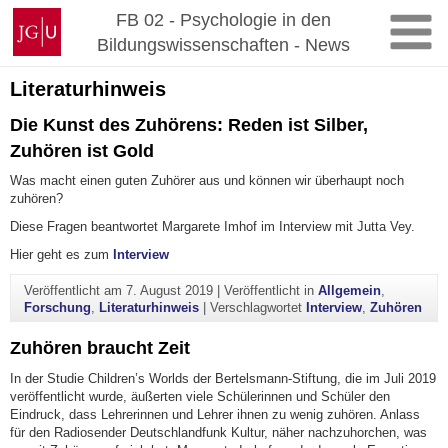
Zum
Johannes
FB 02 - Psychologie in den
Inhalt
Gutenberg-
Bildungswissenschaften - News
springen
Universität
Mainz
Literaturhinweis
Die Kunst des Zuhörens: Reden ist Silber,
Zuhören ist Gold
Was macht einen guten Zuhörer aus und können wir überhaupt noch
zuhören?
Diese Fragen beantwortet Margarete Imhof im Interview mit Jutta Vey.
Hier geht es zum
Interview
Veröffentlicht am
7. August 2019
|
Veröffentlicht in
Allgemein
,
Forschung
,
Literaturhinweis
|
Verschlagwortet
Interview
,
Zuhören
Zuhören braucht Zeit
In der Studie Children’s Worlds der Bertelsmann-Stiftung, die im Juli 2019
veröffentlicht wurde, äußerten viele Schülerinnen und Schüler den
Eindruck, dass Lehrerinnen und Lehrer ihnen zu wenig zuhören. Anlass
für den Radiosender Deutschlandfunk Kultur, näher nachzuhorchen, was