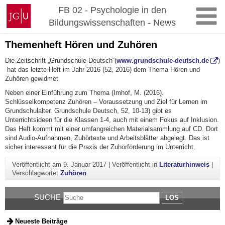
Zum
Johannes
FB 02 - Psychologie in den
Inhalt
Gutenberg-
Bildungswissenschaften - News
springen
Universität
Mainz
Themenheft Hören und Zuhören
Die Zeitschrift „Grundschule Deutsch“(
www.grundschule-deutsch.de
)
hat das letzte Heft im Jahr 2016 (52, 2016) dem Thema Hören und
Zuhören gewidmet
Neben einer Einführung zum Thema (Imhof, M. (2016).
Schlüsselkompetenz Zuhören – Voraussetzung und Ziel für Lernen im
Grundschulalter. Grundschule Deutsch, 52, 10-13) gibt es
Unterrichtsideen für die Klassen 1-4, auch mit einem Fokus auf Inklusion.
Das Heft kommt mit einer umfangreichen Materialsammlung auf CD. Dort
sind Audio-Aufnahmen, Zuhörtexte und Arbeitsblätter abgelegt. Das ist
sicher interessant für die Praxis der Zuhörförderung im Unterricht.
Veröffentlicht am
9. Januar 2017
|
Veröffentlicht in
Literaturhinweis
|
Verschlagwortet
Zuhören
SUCHE
LOS
Neueste Beiträge