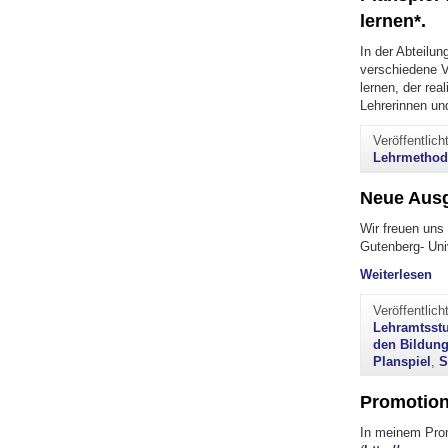
lernen*.
In der Abteilu
verschiedene 
lernen, der rea
Lehrerinnen un
Veröffentlic
Lehrmetho
Neue Ausg
Wir freuen uns
Gutenberg- Uni
"N
Weiterlesen
Veröffentlic
Lehramtsst
den Bildun
Planspiel
,
S
Promotion
In meinem Prom