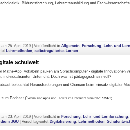
achdidaktik, Bildungsforschung, Lehramtsausbildung und Fachwissenschafte
ht am
25. April 2019
|
Veröffentlicht in
Allgemein
,
Forschung
,
Lehr- und Ler
rtet
Lehrmethoden
,
selbstreguliertes Lernen
gitale Schulwelt
r Mathe-App, Vokabeln pauken am Sprachcomputer - digitale Innovationen v
 individualisierten Unterricht. Doch was ist pädagogisch sinnvoll?
Podcast beleuchtet Herausforderungen und Chancen beim Einsatz digitaler Med
s zum Podcast ("
Wann sind Apps und Tablets im Unterricht sinnvoll?", SWR2)
ht am
23. April 2019
|
Veröffentlicht in
Forschung
,
Lehr- und Lernforschung
,
udium JGU
|
Verschlagwortet
Digitalisierung
,
Lehrmethoden
,
Schulentwic