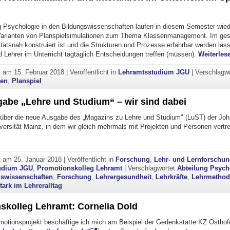
ng Psychologie in den Bildungswissenschaften laufen in diesem Semester wied
Varianten von Planspielsimulationen zum Thema Klassenmanagement. Im ge
litätsnah konstruiert ist und die Strukturen und Prozesse erfahrbar werden läss
d Lehrer im Unterricht tagtäglich Entscheidungen treffen (müssen).
Weiterles
ht am
15. Februar 2018
|
Veröffentlicht in
Lehramtsstudium JGU
|
Verschlagwo
den
,
Planspiel
abe „Lehre und Studium“ – wir sind dabei
 über die neue Ausgabe des „Magazins zu Lehre und Studium" (LuST) der Jo
versität Mainz, in dem wir gleich mehrmals mit Projekten und Personen vertre
eue Ausgabe „Lehre und Studium“ – wir sind dabei"
ht am
25. Januar 2018
|
Veröffentlicht in
Forschung
,
Lehr- und Lernforschu
udium JGU
,
Promotionskolleg Lehramt
|
Verschlagwortet
Abteilung Psych
gswissenschaften
,
Forschung
,
Lehrergesundheit
,
Lehrkräfte
,
Lehrmetho
tark im Lehreralltag
skolleg Lehramt: Cornelia Dold
otionsprojekt beschäftige ich mich am Beispiel der Gedenkstätte KZ Osthof