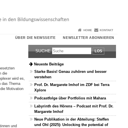
HOME
KONTAKT
ÜBER DIE NEWSSEITE
NEWSLETTER ABONNIEREN
SUCHE
LOS
Neueste Beiträge
gesetzten
Starke Basis! Genau zuhören und besser
n die
verstehen
plexer wird es,
ch das Thema
Prof. Dr. Margarete Imhof im ZDF bei Terra
die Motivation
Xplore
Podcastfolge über Portfolios mit Mahara
Labyrinth des Hörens – Podcast mit Prof. Dr.
Margarete Imhof
Neue Publikation in der Abteilung: Steffen
und Ohl (2025): Unlocking the potential of
tinnen und