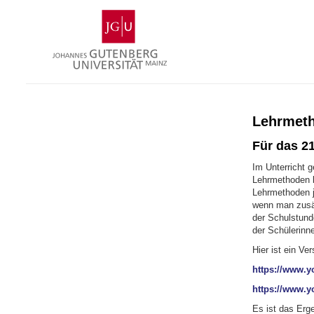
Zum
Johannes
Inhalt
Gutenberg-
springen
Universität
Mainz
Lehrmet
Für das 21
Im Unterricht 
Lehrmethoden b
Lehrmethoden j
wenn man zusät
der Schulstund
der Schülerinn
Hier ist ein Ve
https://www.
https://www.
Es ist das Erg