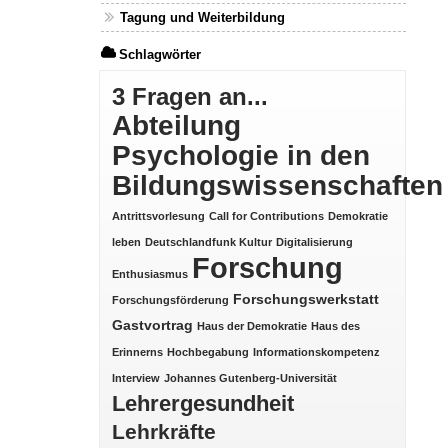
Tagung und Weiterbildung
Schlagwörter
3 Fragen an...
Abteilung
Psychologie in den
Bildungswissenschaften
Antrittsvorlesung
Call for Contributions
Demokratie
leben
Deutschlandfunk Kultur
Digitalisierung
Forschung
Enthusiasmus
Forschungswerkstatt
Forschungsförderung
Gastvortrag
Haus der Demokratie
Haus des
Erinnerns
Hochbegabung
Informationskompetenz
Interview
Johannes Gutenberg-Universität
Lehrergesundheit
Lehrkräfte