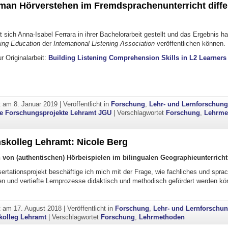
man Hörverstehen im Fremdsprachenunterricht differ
 sich Anna-Isabel Ferrara in ihrer Bachelorarbeit gestellt und das Ergebnis ha
ning Education
der
International Listening Association
veröffentlichen können.
ur Originalarbeit:
Building Listening Comprehension Skills in L2 Learners
ht am
8. Januar 2019
|
Veröffentlicht in
Forschung
,
Lehr- und Lernforschun
he Forschungsprojekte Lehramt JGU
|
Verschlagwortet
Forschung
,
Lehrme
skolleg Lehramt: Nicole Berg
von (authentischen) Hörbeispielen im bilingualen Geographieunterricht
ertationsprojekt beschäftige ich mich mit der Frage, wie fachliches und spra
fen und vertiefte Lernprozesse didaktisch und methodisch gefördert werden kö
romotionskolleg Lehramt: Nicole Berg"
ht am
17. August 2018
|
Veröffentlicht in
Forschung
,
Lehr- und Lernforschu
kolleg Lehramt
|
Verschlagwortet
Forschung
,
Lehrmethoden