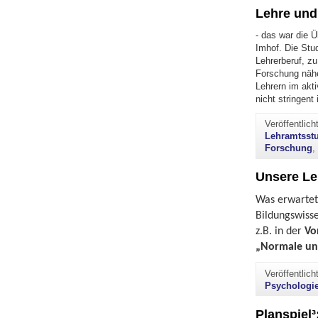
Lehre und
- das war die Ü
Imhof. Die Stud
Lehrerberuf, z
Forschung nähe
Lehrern im akti
nicht stringen
Veröffentlic
Lehramtsst
Forschung
Unsere Le
Was erwartet 
Bildungswisse
z.B. in der
Vo
„Normale und
Veröffentlic
Psychologie
Planspiel³