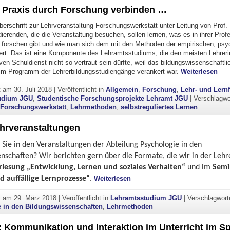
 Praxis durch Forschung verbinden …
berschrift zur Lehrveranstaltung Forschungswerkstatt unter Leitung von Prof.
ierenden, die die Veranstaltung besuchen, sollen lernen, was es in ihrer Prof
u forschen gibt und wie man sich dem mit den Methoden der empirischen, psy
rt. Das ist eine Komponente des Lehramtsstudiums, die den meisten Lehrer
ven Schuldienst nicht so vertraut sein dürfte, weil das bildungswissenschaftl
"Le
t im Programm der Lehrerbildungsstudiengänge verankert war.
Weiterlesen
ht am
30. Juli 2018
|
Veröffentlicht in
Allgemein
,
Forschung
,
Lehr- und Lern
udium JGU
,
Studentische Forschungsprojekte Lehramt JGU
|
Verschlagwo
,
Forschungswerkstatt
,
Lehrmethoden
,
selbstreguliertes Lernen
hrveranstaltungen
Sie in den Veranstaltungen der Abteilung Psychologie in den
nschaften? Wir berichten gern über die Formate, die wir in der Lehr
rlesung „Entwicklung, Lernen und soziales Verhalten“
und im
Semi
"Unsere Lehrveranstaltungen"
 auffällige Lernprozesse“
.
Weiterlesen
ht am
29. März 2018
|
Veröffentlicht in
Lehramtsstudium JGU
|
Verschlagwor
 in den Bildungswissenschaften
,
Lehrmethoden
: Kommunikation und Interaktion im Unterricht im Sp