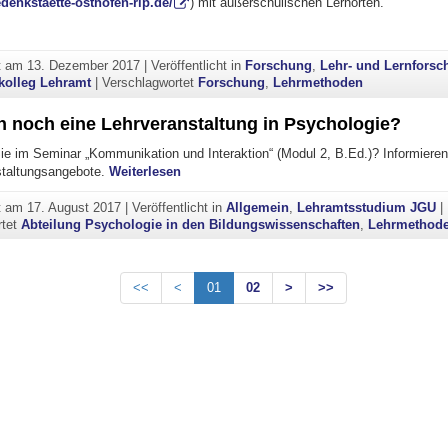
denkstaette-osthofen-rlp.de/
) mit außerschulischen Lernorten.
romotionskolleg Lehramt: Cornelia Dold"
ht am
13. Dezember 2017
|
Veröffentlicht in
Forschung
,
Lehr- und Lernfors
kolleg Lehramt
|
Verschlagwortet
Forschung
,
Lehrmethoden
n noch eine Lehrveranstaltung in Psychologie?
ie im Seminar „Kommunikation und Interaktion“ (Modul 2, B.Ed.)? Informieren 
"Sie suchen noch eine Lehrveranstaltung 
staltungsangebote.
Weiterlesen
ht am
17. August 2017
|
Veröffentlicht in
Allgemein
,
Lehramtsstudium JGU
|
rtet
Abteilung Psychologie in den Bildungswissenschaften
,
Lehrmethod
<<
<
01
02
>
>>