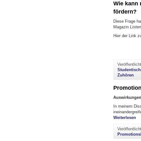
Wie kann 
fördern?
Diese Frage hat
Magazin
Liste
Hier der Link z
Veröffentlic
Studentisc
Zuhören
Promotion
Auswirkungen 
In meinem Diss
ineinandergrei
"P
Weiterlesen
Veröffentlic
Promotions