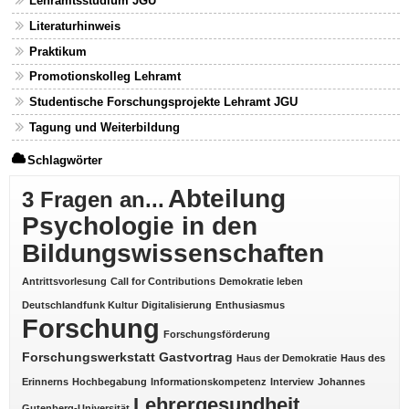
Lehramtsstudium JGU
Literaturhinweis
Praktikum
Promotionskolleg Lehramt
Studentische Forschungsprojekte Lehramt JGU
Tagung und Weiterbildung
Schlagwörter
Abteilung
3 Fragen an...
Psychologie in den
Bildungswissenschaften
Antrittsvorlesung
Call for Contributions
Demokratie leben
Deutschlandfunk Kultur
Digitalisierung
Enthusiasmus
Forschung
Forschungsförderung
Forschungswerkstatt
Gastvortrag
Haus der Demokratie
Haus des
Erinnerns
Hochbegabung
Informationskompetenz
Interview
Johannes
Lehrergesundheit
Gutenberg-Universität