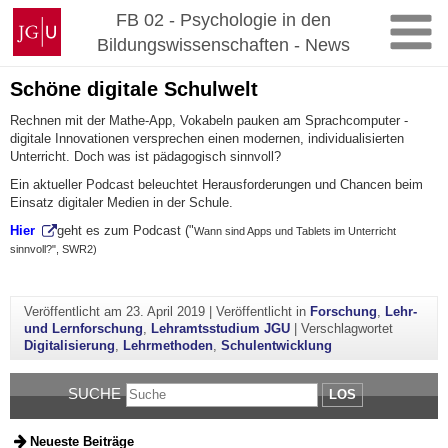
Zum
Johannes
FB 02 - Psychologie in den
Inhalt
Gutenberg-
Bildungswissenschaften - News
springen
Universität
Mainz
Schöne digitale Schulwelt
Rechnen mit der Mathe-App, Vokabeln pauken am Sprachcomputer -
digitale Innovationen versprechen einen modernen, individualisierten
Unterricht. Doch was ist pädagogisch sinnvoll?
Ein aktueller Podcast beleuchtet Herausforderungen und Chancen beim
Einsatz digitaler Medien in der Schule.
Hier
geht es zum Podcast ("
Wann sind Apps und Tablets im Unterricht
sinnvoll?", SWR2)
Veröffentlicht am
23. April 2019
|
Veröffentlicht in
Forschung
,
Lehr-
und Lernforschung
,
Lehramtsstudium JGU
|
Verschlagwortet
Digitalisierung
,
Lehrmethoden
,
Schulentwicklung
SUCHE
LOS
Neueste Beiträge