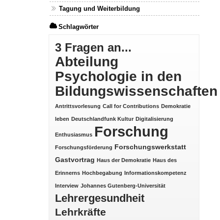
Tagung und Weiterbildung
Schlagwörter
3 Fragen an...
Abteilung
Psychologie in den
Bildungswissenschaften
Antrittsvorlesung
Call for Contributions
Demokratie
leben
Deutschlandfunk Kultur
Digitalisierung
Forschung
Enthusiasmus
Forschungswerkstatt
Forschungsförderung
Gastvortrag
Haus der Demokratie
Haus des
Erinnerns
Hochbegabung
Informationskompetenz
Interview
Johannes Gutenberg-Universität
Lehrergesundheit
Lehrkräfte