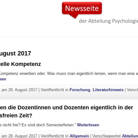
ugust 2017
relle Kompetenz
e Kompetenz erwerben oder: Was muss man eigentlich lernen, wenn man eine 
"Interkulturelle Kompetenz"
sen
ht am
28. August 2017
|
Veröffentlicht in
Forschung
,
Literaturhinweis
|
Versc
n die Dozentinnen und Dozenten eigentlich in der
freien Zeit?
"Was machen die Doz
e nicht frei? Es sind doch Semesterferien.“
Weiterlesen
ht am
28. August 2017
|
Veröffentlicht in
Allgemein
|
Verschlagwortet
Abteilu