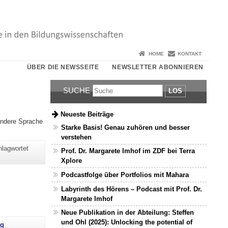
HOME
KONTAKT
ÜBER DIE NEWSSEITE
NEWSLETTER ABONNIEREN
SUCHE
LOS
Neueste Beiträge
andere Sprache
Starke Basis! Genau zuhören und besser
verstehen
hlagwortet
Prof. Dr. Margarete Imhof im ZDF bei Terra
Xplore
Podcastfolge über Portfolios mit Mahara
Labyrinth des Hörens – Podcast mit Prof. Dr.
Margarete Imhof
entinnen und Dozenten eigentlich in der vorlesungsfreien Zeit?"
Neue Publikation in der Abteilung: Steffen
und Ohl (2025): Unlocking the potential of
ng