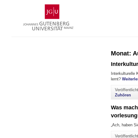
Zum
Johannes
Inhalt
Gutenberg-
springen
Universität
Mainz
Monat:
A
Interkultu
Interkulturell
lernt?
Weiterle
Veröffentlic
Zuhören
Was mache
vorlesungs
„Ach, haben Si
Veröffentlic