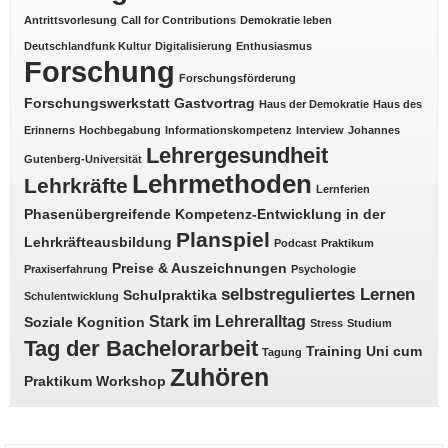
Antrittsvorlesung
Call for Contributions
Demokratie leben
Deutschlandfunk Kultur
Digitalisierung
Enthusiasmus
Forschung
Forschungsförderung
Forschungswerkstatt
Gastvortrag
Haus der Demokratie
Haus des
Erinnerns
Hochbegabung
Informationskompetenz
Interview
Johannes
Lehrergesundheit
Gutenberg-Universität
Lehrmethoden
Lehrkräfte
Lernferien
Phasenübergreifende Kompetenz-Entwicklung in der
Planspiel
Lehrkräfteausbildung
Podcast
Praktikum
Preise & Auszeichnungen
Praxiserfahrung
Psychologie
selbstreguliertes Lernen
Schulpraktika
Schulentwicklung
Stark im Lehreralltag
Soziale Kognition
Stress
Studium
Tag der Bachelorarbeit
Training
Uni cum
Tagung
Zuhören
Praktikum
Workshop