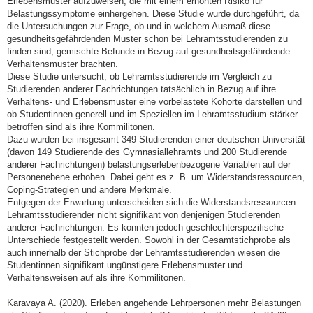
Erlebensmuster aufzuweisen, die mit einem erhöhten Risiko für
Belastungssymptome einhergehen. Diese Studie wurde durchgeführt, da
die Untersuchungen zur Frage, ob und in welchem Ausmaß diese
gesundheitsgefährdenden Muster schon bei Lehramtsstudierenden zu
finden sind, gemischte Befunde in Bezug auf gesundheitsgefährdende
Verhaltensmuster brachten.
Diese Studie untersucht, ob Lehramtsstudierende im Vergleich zu
Studierenden anderer Fachrichtungen tatsächlich in Bezug auf ihre
Verhaltens- und Erlebensmuster eine vorbelastete Kohorte darstellen und
ob Studentinnen generell und im Speziellen im Lehramtsstudium stärker
betroffen sind als ihre Kommilitonen.
Dazu wurden bei insgesamt 349 Studierenden einer deutschen Universität
(davon 149 Studierende des Gymnasiallehramts und 200 Studierende
anderer Fachrichtungen) belastungserlebenbezogene Variablen auf der
Personenebene erhoben. Dabei geht es z. B. um Widerstandsressourcen,
Coping-Strategien und andere Merkmale.
Entgegen der Erwartung unterscheiden sich die Widerstandsressourcen
Lehramtsstudierender nicht signifikant von denjenigen Studierenden
anderer Fachrichtungen. Es konnten jedoch geschlechterspezifische
Unterschiede festgestellt werden. Sowohl in der Gesamtstichprobe als
auch innerhalb der Stichprobe der Lehramtsstudierenden wiesen die
Studentinnen signifikant ungünstigere Erlebensmuster und
Verhaltensweisen auf als ihre Kommilitonen.
Karavaya A. (2020). Erleben angehende Lehrpersonen mehr Belastungen