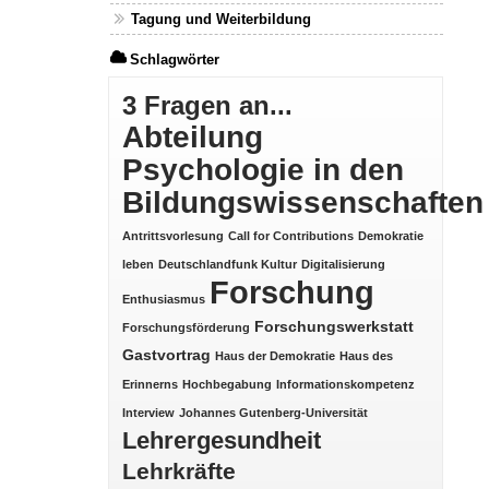
Tagung und Weiterbildung
Schlagwörter
3 Fragen an...
Abteilung
Psychologie in den
Bildungswissenschaften
Antrittsvorlesung
Call for Contributions
Demokratie
leben
Deutschlandfunk Kultur
Digitalisierung
Forschung
Enthusiasmus
Forschungswerkstatt
Forschungsförderung
Gastvortrag
Haus der Demokratie
Haus des
Erinnerns
Hochbegabung
Informationskompetenz
Interview
Johannes Gutenberg-Universität
Lehrergesundheit
Lehrkräfte