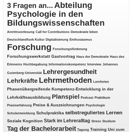
Abteilung
3 Fragen an...
Psychologie in den
Bildungswissenschaften
Antrittsvorlesung
Call for Contributions
Demokratie leben
Deutschlandfunk Kultur
Digitalisierung
Enthusiasmus
Forschung
Forschungsförderung
Forschungswerkstatt
Gastvortrag
Haus der Demokratie
Haus des
Erinnerns
Hochbegabung
Informationskompetenz
Interview
Johannes
Lehrergesundheit
Gutenberg-Universität
Lehrmethoden
Lehrkräfte
Lernferien
Phasenübergreifende Kompetenz-Entwicklung in der
Planspiel
Lehrkräfteausbildung
Podcast
Praktikum
Preise & Auszeichnungen
Praxiserfahrung
Psychologie
selbstreguliertes Lernen
Schulpraktika
Schulentwicklung
Stark im Lehreralltag
Soziale Kognition
Stress
Studium
Tag der Bachelorarbeit
Training
Uni cum
Tagung