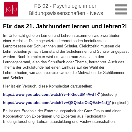
Zum
Johannes
FB 02 - Psychologie in den
Inhalt
Gutenberg-
Bildungswissenschaften - News
springen
Universität
Mainz
Für das 21. Jahrhundert lernen und lehren?!
Im Unterricht gehören Lernen und Lehren zusammen wie zwei Seiten
einer Medaille. Die eingesetzten Lehrmethoden beeinflussen
Lernprozesse der Schülerinnen und Schüler. Gleichzeitig müssen die
Lehrmethoden je nach Lernstand der Schülerinnen und Schüler angepasst
werden. Noch komplexer wird es, wenn man zusätzlich den
Lerngegenstand, also das Schulfach oder Thema, betrachtet. Auch das
Thema der Schulstunde hat einen Einfluss auf die Wahl der
Lehrmethoden, wie auch beispielsweise die Motivation der Schülerinnen
und Schüler.
Hier ist ein Versuch, diese Komplexität darzustellen:
https://www.youtube.com/watch?v=FKkucBMFAwI
(deutsch)
https://www.youtube.com/watch?v=QSQisLoOcQE&t=4s
(englisch)
Es ist das Ergebnis der Entwicklungsarbeit der Graz Group und einer
Kooperation von Expertinnen und Experten aus Fachdidaktik,
Bildungsforschung, Lehramtsausbildung und Fachwissenschaften.