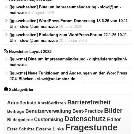
[jgu-webseiten] Bitte um Impressumsänderung - slowi@uni-
mainz.de
4. August 2026
[jgu-webseiten] WordPress-Forum Donnerstag 18.6.26 von 10-11
Uhr - slowi@uni-mainz.de
16. Juni 2026
[jgu-webseiten] Einladung zum WordPress-Forum 22.1.26 10-11
Uhr - slowi@uni-mainz.de
20. Januar 2026
Newsletter Layout 2023
[jgu-cms] Bitte um Impressumsänderung - digitalisierung@uni-
mainz.de
[jgu-cms] Neue Funktionen und Änderungen an den WordPress
JGU Blöcken - slowi@uni-mainz.de
Schlagwörter
Barrierefreiheit
Anreißerliste
Anreißerlisten
Bilder
Benutzerverwaltung
Best-Practice
Beiträge
Datenschutz
Customising
Editor
Bildergalerie
Fragestunde
Erste Schritte
Externe Links