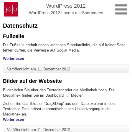
Zum
Johannes
WordPress 2012
Inhalt
Gutenberg-
WordPress 2012 Layout mit Shortcodes
springen
Universität
Mainz
Datenschutz
Fußzeile
Die Fußzeile enthält neben wichtigen Standardlinks, die auf keiner Seite
fehlen dürfen, die Verweise auf Social Media.
"Fußzeile"
Weiterlesen
Veröffentlicht am
11. Dezember 2012
Bilder auf der Webseite
Bilder laden Sie über den Texteditor oder die Mediathek hoch. Die
Mediathek finden Sie im Dashboard → Medien
Ziehen Sie das Bild per 'Drag&Drop' aus dem Dateiexplorer in den
Texteditor. Dies stösst automatisch einen Uploadvorgang in die
Mediathek an.
"Bilder auf der Webseite"
Weiterlesen
Veröffentlicht am
11. Dezember 2012