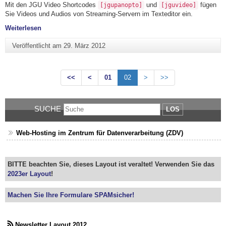
Mit den JGU Video Shortcodes
und
fügen
[jgupanopto]
[jguvideo]
Sie Videos und Audios von Streaming-Servern im Texteditor ein.
"JGU Videos: Diverse Videoformate abspielen"
Weiterlesen
Veröffentlicht am
29. März 2012
<<
<
01
02
>
>>
SUCHE
LOS
Web-Hosting im Zentrum für Datenverarbeitung (ZDV)
BITTE beachten Sie, dieses Layout ist veraltet! Verwenden Sie das
2023er Layout
!
Machen Sie Ihre Formulare SPAMsicher!
Newsletter Layout 2012