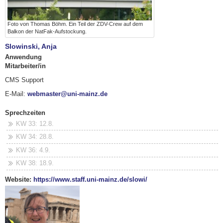
Foto von Thomas Böhm. Ein Teil der ZDV-Crew auf dem
Balkon der NatFak-Aufstockung.
Slowinski, Anja
Anwendung
Mitarbeiter/in
CMS Support
E-Mail:
webmaster@uni-mainz.de
Sprechzeiten
KW 33: 12.8.
KW 34: 28.8.
KW 36: 4.9.
KW 38: 18.9.
Website:
https://www.staff.uni-mainz.de/slowi/