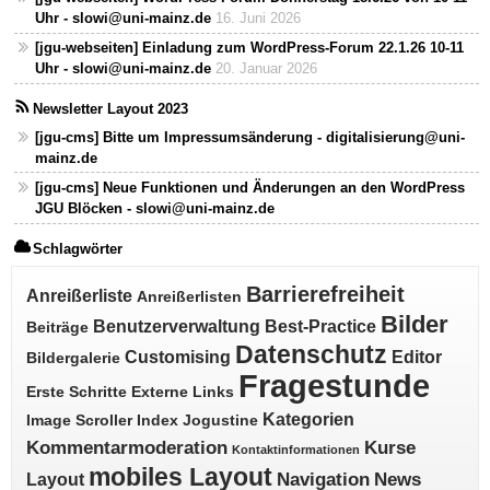
Uhr - slowi@uni-mainz.de
16. Juni 2026
[jgu-webseiten] Einladung zum WordPress-Forum 22.1.26 10-11
Uhr - slowi@uni-mainz.de
20. Januar 2026
Newsletter Layout 2023
[jgu-cms] Bitte um Impressumsänderung - digitalisierung@uni-
mainz.de
[jgu-cms] Neue Funktionen und Änderungen an den WordPress
JGU Blöcken - slowi@uni-mainz.de
Schlagwörter
Barrierefreiheit
Anreißerliste
Anreißerlisten
Bilder
Benutzerverwaltung
Best-Practice
Beiträge
Datenschutz
Customising
Editor
Bildergalerie
Fragestunde
Erste Schritte
Externe Links
Kategorien
Image Scroller
Index
Jogustine
Kommentarmoderation
Kurse
Kontaktinformationen
mobiles Layout
Navigation
News
Layout