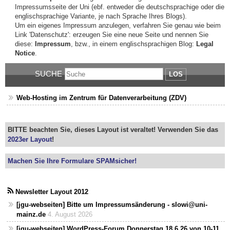
Impressumsseite der Uni (ebf. entweder die deutschsprachige oder die
englischsprachige Variante, je nach Sprache Ihres Blogs).
Um ein eigenes Impressum anzulegen, verfahren Sie genau wie beim
Link 'Datenschutz': erzeugen Sie eine neue Seite und nennen Sie
diese:
Impressum
, bzw., in einem englischsprachigen Blog:
Legal
Notice
.
SUCHE
LOS
Web-Hosting im Zentrum für Datenverarbeitung (ZDV)
BITTE beachten Sie, dieses Layout ist veraltet! Verwenden Sie das
2023er Layout
!
Machen Sie Ihre Formulare SPAMsicher!
Newsletter Layout 2012
[jgu-webseiten] Bitte um Impressumsänderung - slowi@uni-
mainz.de
4. August 2026
[jgu-webseiten] WordPress-Forum Donnerstag 18.6.26 von 10-11