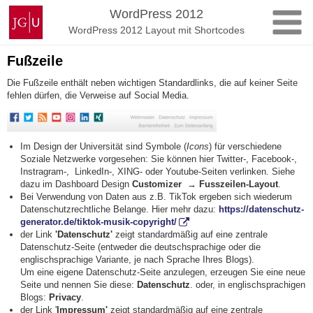
Zum
Johannes
WordPress 2012
Inhalt
Gutenberg-
WordPress 2012 Layout mit Shortcodes
springen
Universität
Mainz
Fußzeile
Die Fußzeile enthält neben wichtigen Standardlinks, die auf keiner Seite
fehlen dürfen, die Verweise auf Social Media.
Im Design der Universität sind Symbole (
Icons
) für verschiedene
Soziale Netzwerke vorgesehen: Sie können hier Twitter-, Facebook-,
Instragram-, LinkedIn-, XING- oder Youtube-Seiten verlinken. Siehe
dazu im Dashboard Design
Customizer → Fusszeilen-Layout
.
Bei Verwendung von Daten aus z.B. TikTok ergeben sich wiederum
Datenschutzrechtliche Belange. Hier mehr dazu:
https://datenschutz-
generator.de/tiktok-musik-copyright/
der Link
'Datenschutz'
zeigt standardmäßig auf eine zentrale
Datenschutz-Seite (entweder die deutschsprachige oder die
englischsprachige Variante, je nach Sprache Ihres Blogs).
Um eine eigene Datenschutz-Seite anzulegen, erzeugen Sie eine neue
Seite und nennen Sie diese:
Datenschutz
. oder, in englischsprachigen
Blogs:
Privacy
.
der Link '
Impressum'
zeigt standardmäßig auf eine zentrale