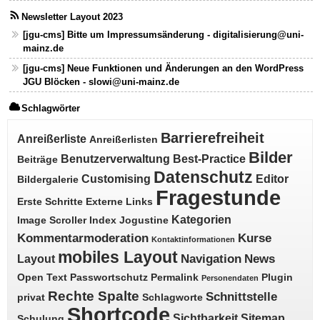
Newsletter Layout 2023
[jgu-cms] Bitte um Impressumsänderung - digitalisierung@uni-
mainz.de
[jgu-cms] Neue Funktionen und Änderungen an den WordPress
JGU Blöcken - slowi@uni-mainz.de
Schlagwörter
Barrierefreiheit
Anreißerliste
Anreißerlisten
Bilder
Benutzerverwaltung
Best-Practice
Beiträge
Datenschutz
Customising
Editor
Bildergalerie
Fragestunde
Erste Schritte
Externe Links
Kategorien
Image Scroller
Index
Jogustine
Kommentarmoderation
Kurse
Kontaktinformationen
mobiles Layout
Navigation
News
Layout
Open Text
Passwortschutz
Permalink
Plugin
Personendaten
Rechte Spalte
Schnittstelle
privat
Schlagworte
Shortcode
Sichtbarkeit
Sitemap
Schulung