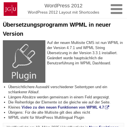
Zum
Johannes
WordPress 2012
Inhalt
Gutenberg-
WordPress 2012 Layout mit Shortcodes
springen
Universität
Mainz
Übersetzungsprogramm WPML in neuer
Version
Auf der neuen Multisite CMS ist nun WPML in
der Version 4.7.1 und WPML String
Übersetzung in der Version 3.3.1 installiert.
Geändert wurde hauptsächlich die
Benutzerführung im WPML Dashboard.
Übersichtlichere Auswahl verschiedener Seitentypen und ein
schlankerer Ablauf.
Längere Absätze werden gemeinsam in einem Feld angezeigt.
Die Reihenfolge der Elemente ist die gleiche wie auf der Seite.
Kleines
Video zu den neuen Funktionen von WPML 4.7
Übrigens: Für die alte Multisite gilt dies alles nicht
WPML steht für WordPress Multilingual Plugin