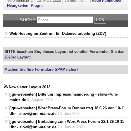
Veröffentlicht am
10. März 2025
|
Veröffentlicht in
Neue Funktionen
,
Neuigkeiten
,
Plugin
SUCHE
LOS
Web-Hosting im Zentrum für Datenverarbeitung (ZDV)
BITTE beachten Sie, dieses Layout ist veraltet! Verwenden Sie das
2023er Layout
!
Machen Sie Ihre Formulare SPAMsicher!
Newsletter Layout 2012
[jgu-webseiten] Bitte um Impressumsänderung - slowi@uni-
mainz.de
4. August 2026
[jgu-webseiten] WordPress-Forum Donnerstag 18.6.26 von 10-11
Uhr - slowi@uni-mainz.de
16. Juni 2026
[jgu-webseiten] Einladung zum WordPress-Forum 22.1.26 10-11
Uhr - slowi@uni-mainz.de
20. Januar 2026