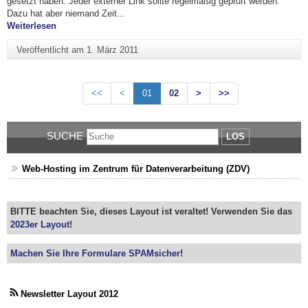
gesetzt haben. Jeder externer Link sollte regelmäßig geprüft werden.
Dazu hat aber niemand Zeit...
"Links setzen"
Weiterlesen
Veröffentlicht am
1. März 2011
<<
<
01
02
>
>>
SUCHE
LOS
Web-Hosting im Zentrum für Datenverarbeitung (ZDV)
BITTE beachten Sie, dieses Layout ist veraltet! Verwenden Sie das
2023er Layout
!
Machen Sie Ihre Formulare SPAMsicher!
Newsletter Layout 2012