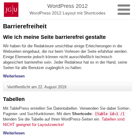
Zum
Johannes
WordPress 2012
Inhalt
Gutenberg-
WordPress 2012 Layout mit Shortcodes
springen
Universität
Mainz
Barrierefreiheit
Wie ich meine Seite barrierefrei gestalte
Wir haben für die Redakteure unsichtbar einige Erleicherungen in die
Webseiten eingebaut, die nur beim Vorlesen der Seite erfahrbar werden.
Einige Elemente jedoch können nicht ausschließlich technisch
abgesichert barrierefrei sein. Jeder Redakteur hat es in der Hand, seine
Seiten für alle Benutzer zugänglich zu halten.
"Wie ich meine Seite barrierefrei gestalte"
Weiterlesen
Veröffentlicht am
22. August 2019
Tabellen
Mit TablePress erstellen Sie Datentabellen. Verwenden Sie dabei Sortier-,
Paginier- und Suchfunktionen. Mit dem
Shortcode:
[table id=1 /]
blenden Sie die Tabelle auf Ihren WordPress-Seiten ein.
Tabellen sind
NICHT geeignet für Layoutzwecke!
"Tabellen"
Weiterlesen