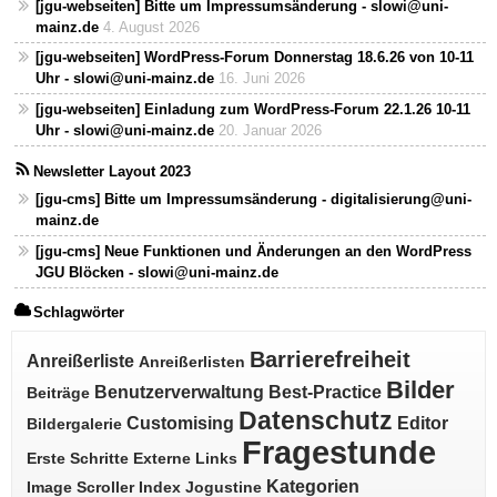
[jgu-webseiten] Bitte um Impressumsänderung - slowi@uni-
mainz.de
4. August 2026
[jgu-webseiten] WordPress-Forum Donnerstag 18.6.26 von 10-11
Uhr - slowi@uni-mainz.de
16. Juni 2026
[jgu-webseiten] Einladung zum WordPress-Forum 22.1.26 10-11
Uhr - slowi@uni-mainz.de
20. Januar 2026
Newsletter Layout 2023
[jgu-cms] Bitte um Impressumsänderung - digitalisierung@uni-
mainz.de
[jgu-cms] Neue Funktionen und Änderungen an den WordPress
JGU Blöcken - slowi@uni-mainz.de
Schlagwörter
Barrierefreiheit
Anreißerliste
Anreißerlisten
Bilder
Benutzerverwaltung
Best-Practice
Beiträge
Datenschutz
Customising
Editor
Bildergalerie
Fragestunde
Erste Schritte
Externe Links
Kategorien
Image Scroller
Index
Jogustine