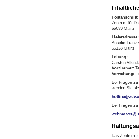
Inhaltlich
Postanschrift:
Zentrum für Da
55099 Mainz
Lieferadresse:
Anselm Franz 
55128 Mainz
Leitung:
Carsten Allendö
Vorzimmer:
Te
Verwaltung:
Te
Bei
Fragen zu
wenden Sie sich
hotline@zdv.u
Bei
Fragen zu
webmaster@un
Haftungsa
Das Zentrum fü