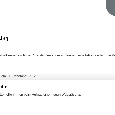
ing
thält neben wichtigen Standardlinks, die auf keiner Seite fehlen dürfen, die V
ußzeile"
ht am
11. Dezember 2012
itte
tte helfen Ihnen beim Aufbau einer neuen Webpräsenz.
rste Schritte"