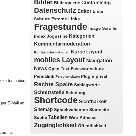
Bilder
Customising
Bildergalerie
Datenschutz
Editor
Erste
Schritte
Externe Links
Fragestunde
Image Scroller
Kategorien
Index
Jogustine
Kommentarmoderation
Kurse
Layout
Kontaktinformationen
mobiles Layout
Navigation
News
Open Text
Passwortschutz
Permalink
Plugin
privat
Personendaten
z zu tun haben,
Rechte Spalte
Schlagworte
Schnittstelle
Schulung
Shortcode
Sichtbarkeit
 per E-Mail an:
Sitemap
Sprachvarianten
Startseite
Tabellen
Suche
Web-Adresse
Zugänglichkeit
Öffentlichkeit
tzen. Es