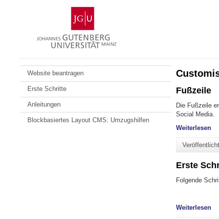
Zum
Johannes
Inhalt
Gutenberg-
springen
Universität
Mainz
Customis
Website beantragen
Erste Schritte
Fußzeile
Anleitungen
Die Fußzeile en
Social Media.
Blockbasiertes Layout CMS: Umzugshilfen
"F
Weiterlesen
Veröffentlic
Erste Schr
Folgende Schri
"E
Weiterlesen