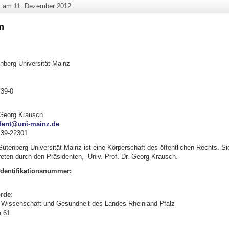
ht am
11. Dezember 2012
m
berg-Universität Mainz
 39-0
. Georg Krausch
dent@uni-mainz.de
 39-22301
utenberg-Universität Mainz ist eine Körperschaft des öffentlichen Rechts. Si
reten durch den Präsidenten, Univ.-Prof. Dr. Georg Krausch.
dentifikationsnummer:
rde:
r Wissenschaft und Gesundheit des Landes Rheinland-Pfalz
e 61