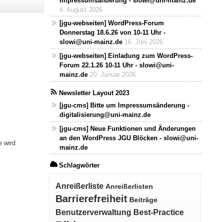
Impressumsänderung - slowi@uni-mainz.de
4. August 2026
[jgu-webseiten] WordPress-Forum
Donnerstag 18.6.26 von 10-11 Uhr -
slowi@uni-mainz.de
16. Juni 2026
[jgu-webseiten] Einladung zum WordPress-
Forum 22.1.26 10-11 Uhr - slowi@uni-
mainz.de
20. Januar 2026
Newsletter Layout 2023
[jgu-cms] Bitte um Impressumsänderung -
digitalisierung@uni-mainz.de
[jgu-cms] Neue Funktionen und Änderungen
an den WordPress JGU Blöcken - slowi@uni-
e wird
mainz.de
Schlagwörter
Anreißerliste
Anreißerlisten
Barrierefreiheit
Beiträge
Benutzerverwaltung
Best-Practice