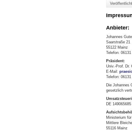
Veröffentlic
Impressu
Anbieter:
Johannes Guten
Saarstraße 21
55122 Mainz
Telefon: 06131
Präsident:
Univ.-Prof. Dr
E-Mail:
praesi
Telefon: 06131
Die Johannes G
gesetzlich vert
Umsatzsteueri
DE 149065685
Aufsichtsbehö
Ministerium fü
Mittlere Bleich
55116 Mainz