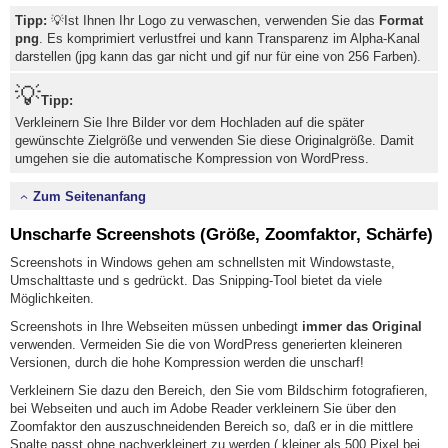
Tipp:
💡Ist Ihnen Ihr Logo zu verwaschen, verwenden Sie das
Format
png
. Es komprimiert verlustfrei und kann Transparenz im Alpha-Kanal
darstellen (jpg kann das gar nicht und gif nur für eine von 256 Farben).
💡
Tipp:
Verkleinern Sie Ihre Bilder vor dem Hochladen auf die später
gewünschte Zielgröße und verwenden Sie diese Originalgröße. Damit
umgehen sie die automatische Kompression von WordPress.
Zum Seitenanfang
Unscharfe Screenshots (Größe, Zoomfaktor, Schärfe)
Screenshots in Windows gehen am schnellsten mit Windowstaste,
Umschalttaste und s gedrückt. Das Snipping-Tool bietet da viele
Möglichkeiten.
Screenshots in Ihre Webseiten müssen unbedingt
immer das Original
verwenden. Vermeiden Sie die von WordPress generierten kleineren
Versionen, durch die hohe Kompression werden die unscharf!
Verkleinern Sie dazu den Bereich, den Sie vom Bildschirm fotografieren,
bei Webseiten und auch im Adobe Reader verkleinern Sie über den
Zoomfaktor den auszuschneidenden Bereich so, daß er in die mittlere
Spalte passt ohne nachverkleinert zu werden ( kleiner als 500 Pixel bei