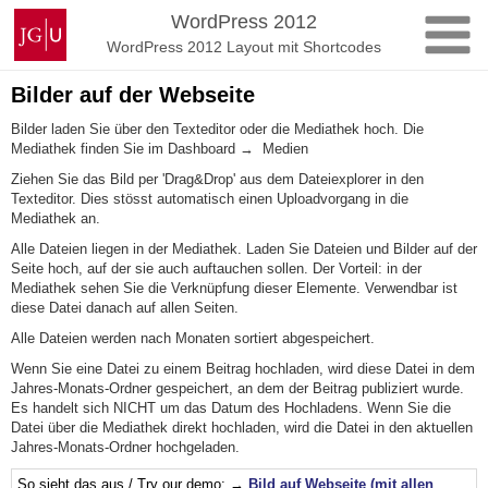
Zum
Johannes
WordPress 2012
Inhalt
Gutenberg-
WordPress 2012 Layout mit Shortcodes
springen
Universität
Mainz
Bilder auf der Webseite
Bilder laden Sie über den Texteditor oder die Mediathek hoch. Die
Mediathek finden Sie im Dashboard → Medien
Ziehen Sie das Bild per 'Drag&Drop' aus dem Dateiexplorer in den
Texteditor. Dies stösst automatisch einen Uploadvorgang in die
Mediathek an.
Alle Dateien liegen in der Mediathek. Laden Sie Dateien und Bilder auf der
Seite hoch, auf der sie auch auftauchen sollen. Der Vorteil: in der
Mediathek sehen Sie die Verknüpfung dieser Elemente. Verwendbar ist
diese Datei danach auf allen Seiten.
Alle Dateien werden nach Monaten sortiert abgespeichert.
Wenn Sie eine Datei zu einem Beitrag hochladen, wird diese Datei in dem
Jahres-Monats-Ordner gespeichert, an dem der Beitrag publiziert wurde.
Es handelt sich NICHT um das Datum des Hochladens. Wenn Sie die
Datei über die Mediathek direkt hochladen, wird die Datei in den aktuellen
Jahres-Monats-Ordner hochgeladen.
So sieht das aus / Try our demo: →
Bild auf Webseite (mit allen