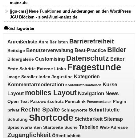
mainz.de
[jgu-cms] Neue Funktionen und Änderungen an den WordPress
JGU Blöcken - slowi@uni-mainz.de
Schlagwörter
Barrierefreiheit
Anreißerliste
Anreißerlisten
Bilder
Benutzerverwaltung
Best-Practice
Beiträge
Datenschutz
Customising
Editor
Bildergalerie
Fragestunde
Erste Schritte
Externe Links
Kategorien
Image Scroller
Index
Jogustine
Kommentarmoderation
Kurse
Kontaktinformationen
mobiles Layout
Navigation
News
Layout
Open Text
Passwortschutz
Permalink
Plugin
Personendaten
Rechte Spalte
Schnittstelle
privat
Schlagworte
Shortcode
Sichtbarkeit
Sitemap
Schulung
Tabellen
Sprachvarianten
Startseite
Suche
Web-Adresse
Zugänglichkeit
Öffentlichkeit