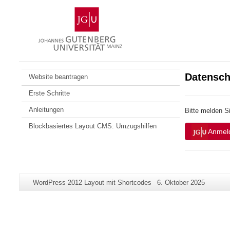
Zum
Johannes
Inhalt
Gutenberg-
springen
Universität
Mainz
Datensch
Website beantragen
Erste Schritte
Anleitungen
Bitte melden S
Blockbasiertes Layout CMS: Umzugshilfen
Anmel
Zusätzliche
Seiten-
Letzte
WordPress 2012 Layout mit Shortcodes
6. Oktober 2025
Informationen
Name:
Aktualisierung:
zu
dieser
Seite