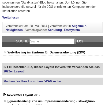
sogenannten "Sandkasten"-Blog freischalten. Dort können Sie
insbesondere die speziell für die JGU entwickelten Komponenten der
Installation antesten.
"Sandkasten: Ein Blog zum Probieren und Üben"
Weiterlesen
Veröffentlicht am
28. Mai 2014
|
Veröffentlicht in
Allgemein
,
Neuigkeiten
|
Verschlagwortet
Schulung
,
Testsystem
SUCHE
LOS
Web-Hosting im Zentrum für Datenverarbeitung (ZDV)
BITTE beachten Sie, dieses Layout ist veraltet! Verwenden Sie das
2023er Layout
!
Machen Sie Ihre Formulare SPAMsicher!
Newsletter Layout 2012
[jgu-webseiten] Bitte um Impressumsänderung - slowi@uni-