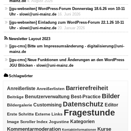
mainz.de
4. August 2026
[jgu-webseiten] WordPress-Forum Donnerstag 18.6.26 von 10-11
Uhr - slowi@uni-mainz.de
16. Juni 2026
[jgu-webseiten] Einladung zum WordPress-Forum 22.1.26 10-11
Uhr - slowi@uni-mainz.de
20. Januar 2026
Newsletter Layout 2023
[jgu-cms] Bitte um Impressumsänderung - digitalisierung@uni-
mainz.de
[jgu-cms] Neue Funktionen und Änderungen an den WordPress
JGU Blöcken - slowi@uni-mainz.de
Schlagwörter
Barrierefreiheit
Anreißerliste
Anreißerlisten
Bilder
Benutzerverwaltung
Best-Practice
Beiträge
Datenschutz
Customising
Editor
Bildergalerie
Fragestunde
Erste Schritte
Externe Links
Kategorien
Image Scroller
Index
Jogustine
Kommentarmoderation
Kurse
Kontaktinformationen