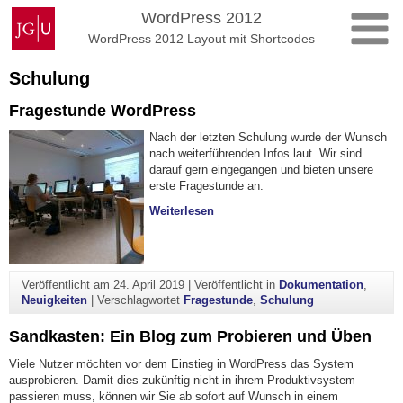
Zum
Johannes
WordPress 2012
Inhalt
Gutenberg-
WordPress 2012 Layout mit Shortcodes
springen
Universität
Mainz
Schulung
Fragestunde WordPress
Nach der letzten Schulung wurde der Wunsch
nach weiterführenden Infos laut. Wir sind
darauf gern eingegangen und bieten unsere
erste Fragestunde an.
"Fragestunde WordPress"
Weiterlesen
Veröffentlicht am
24. April 2019
|
Veröffentlicht in
Dokumentation
,
Neuigkeiten
|
Verschlagwortet
Fragestunde
,
Schulung
Sandkasten: Ein Blog zum Probieren und Üben
Viele Nutzer möchten vor dem Einstieg in WordPress das System
ausprobieren. Damit dies zukünftig nicht in ihrem Produktivsystem
passieren muss, können wir Sie ab sofort auf Wunsch in einem