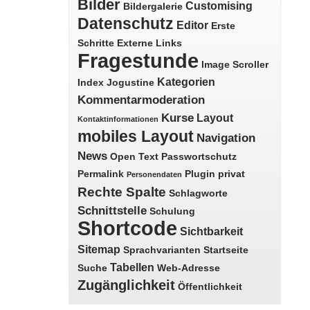
Bilder
Customising
Bildergalerie
Datenschutz
Editor
Erste
Schritte
Externe Links
Fragestunde
Image Scroller
Kategorien
Index
Jogustine
Kommentarmoderation
Kurse
Layout
Kontaktinformationen
mobiles Layout
Navigation
News
Open Text
Passwortschutz
Permalink
Plugin
privat
Personendaten
Rechte Spalte
Schlagworte
Schnittstelle
Schulung
Shortcode
Sichtbarkeit
Sitemap
Sprachvarianten
Startseite
Tabellen
Suche
Web-Adresse
Zugänglichkeit
Öffentlichkeit