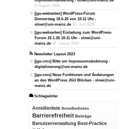
Impressumsänderung - slowi@uni-mainz.de
4. August 2026
[jgu-webseiten] WordPress-Forum
Donnerstag 18.6.26 von 10-11 Uhr -
slowi@uni-mainz.de
16. Juni 2026
[jgu-webseiten] Einladung zum WordPress-
Forum 22.1.26 10-11 Uhr - slowi@uni-
mainz.de
20. Januar 2026
Newsletter Layout 2023
[jgu-cms] Bitte um Impressumsänderung -
digitalisierung@uni-mainz.de
[jgu-cms] Neue Funktionen und Änderungen
an den WordPress JGU Blöcken - slowi@uni-
mainz.de
Schlagwörter
Anreißerliste
Anreißerlisten
Barrierefreiheit
Beiträge
Benutzerverwaltung
Best-Practice