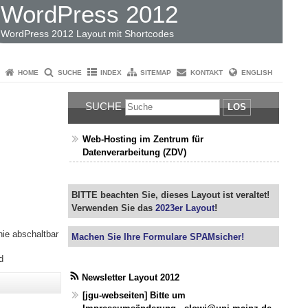
WordPress 2012
WordPress 2012 Layout mit Shortcodes
HOME
SUCHE
INDEX
SITEMAP
KONTAKT
ENGLISH
SUCHE
LOS
Web-Hosting im Zentrum für
Datenverarbeitung (ZDV)
BITTE beachten Sie, dieses Layout ist veraltet!
Verwenden Sie das
2023er Layout
!
inie abschaltbar
Machen Sie Ihre Formulare SPAMsicher!
d
Newsletter Layout 2012
[jgu-webseiten] Bitte um