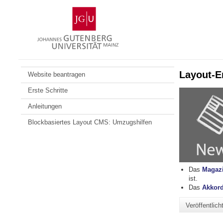
Zum
Johannes
Inhalt
Gutenberg-
springen
Universität
Mainz
Layout-E
Website beantragen
Erste Schritte
Anleitungen
Blockbasiertes Layout CMS: Umzugshilfen
Das
Magaz
ist.
Das
Akkor
Veröffentlic